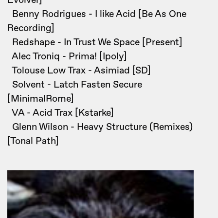
Evolver]
Benny Rodrigues - I like Acid [Be As One
Recording]
Redshape - In Trust We Space [Present]
Alec Troniq - Prima! [Ipoly]
Tolouse Low Trax - Asimiad [SD]
Solvent - Latch Fasten Secure
[MinimalRome]
VA - Acid Trax [Kstarke]
Glenn Wilson - Heavy Structure (Remixes)
[Tonal Path]