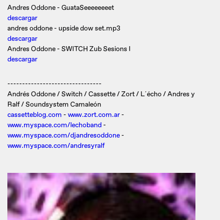
Andres Oddone - GuataSeeeeeeeet
descargar
andres oddone - upside dow set.mp3
descargar
Andres Oddone - SWITCH Zub Sesions I
descargar
--------------------------------
Andrés Oddone / Switch / Cassette / Zort / L´écho / Andres y
Ralf / Soundsystem Camaleón
cassetteblog.com
-
www.zort.com.ar
-
www.myspace.com/lechoband
-
www.myspace.com/djandresoddone
-
www.myspace.com/andresyralf