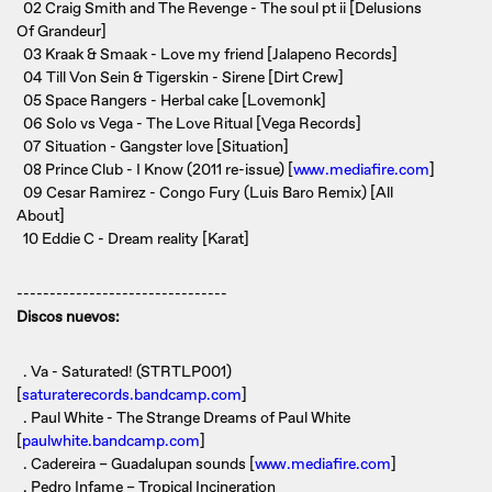
02 Craig Smith and The Revenge - The soul pt ii [Delusions
Of Grandeur]
03 Kraak & Smaak - Love my friend [Jalapeno Records]
04 Till Von Sein & Tigerskin - Sirene [Dirt Crew]
05 Space Rangers - Herbal cake [Lovemonk]
06 Solo vs Vega - The Love Ritual [Vega Records]
07 Situation - Gangster love [Situation]
08 Prince Club - I Know (2011 re-issue) [
www.mediafire.com
]
09 Cesar Ramirez - Congo Fury (Luis Baro Remix) [All
About]
10 Eddie C - Dream reality [Karat]
--------------------------------
Discos nuevos:
. Va - Saturated! (STRTLP001)
[
saturaterecords.bandcamp.com
]
. Paul White - The Strange Dreams of Paul White
[
paulwhite.bandcamp.com
]
. Cadereira – Guadalupan sounds [
www.mediafire.com
]
. Pedro Infame – Tropical Incineration