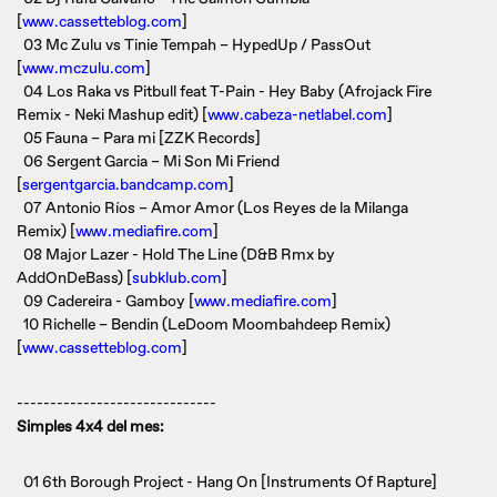
[
www.cassetteblog.com
]
03 Mc Zulu vs Tinie Tempah – HypedUp / PassOut
[
www.mczulu.com
]
04 Los Raka vs Pitbull feat T-Pain - Hey Baby (Afrojack Fire
Remix - Neki Mashup edit) [
www.cabeza-netlabel.com
]
05 Fauna – Para mi [ZZK Records]
06 Sergent Garcia – Mi Son Mi Friend
[
sergentgarcia.bandcamp.com
]
07 Antonio Ríos – Amor Amor (Los Reyes de la Milanga
Remix) [
www.mediafire.com
]
08 Major Lazer - Hold The Line (D&B Rmx by
AddOnDeBass) [
subklub.com
]
09 Cadereira - Gamboy [
www.mediafire.com
]
10 Richelle – Bendin (LeDoom Moombahdeep Remix)
[
www.cassetteblog.com
]
------------------------------
Simples 4x4 del mes:
01 6th Borough Project - Hang On [Instruments Of Rapture]