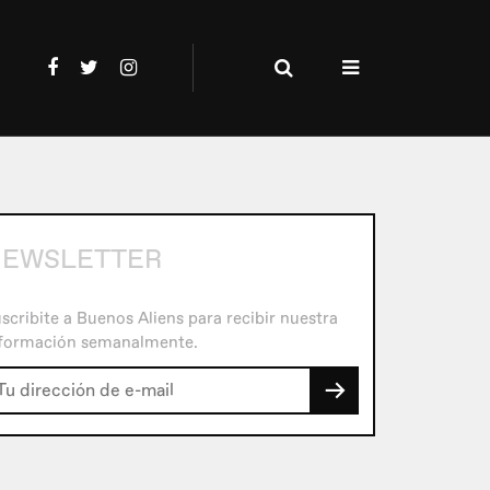
EWSLETTER
scribite a Buenos Aliens para recibir nuestra
formación semanalmente.
→