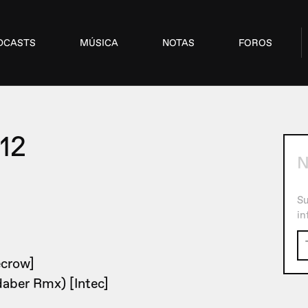
DCASTS
MÚSICA
NOTAS
FOROS
12
N
Su
in
ecrow]
aber Rmx) [Intec]