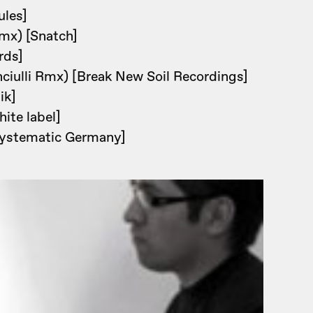
ules]
mx) [Snatch]
rds]
nciulli Rmx) [Break New Soil Recordings]
ik]
ite label]
Systematic Germany]