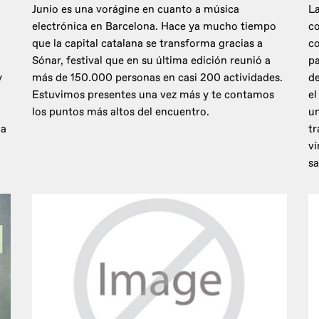
Junio es una vorágine en cuanto a música
La
electrónica en Barcelona. Hace ya mucho tiempo
co
que la capital catalana se transforma gracias a
c
Sónar, festival que en su última edición reunió a
pa
y
más de 150.000 personas en casi 200 actividades.
de
Estuvimos presentes una vez más y te contamos
el
los puntos más altos del encuentro.
un
 a
tr
ví
sa