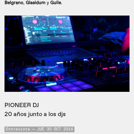
Belgrano
,
Glasidum
y
Guile
.
PIONEER DJ
20 años junto a los djs
Entrevista
JUE 30 OCT 2014