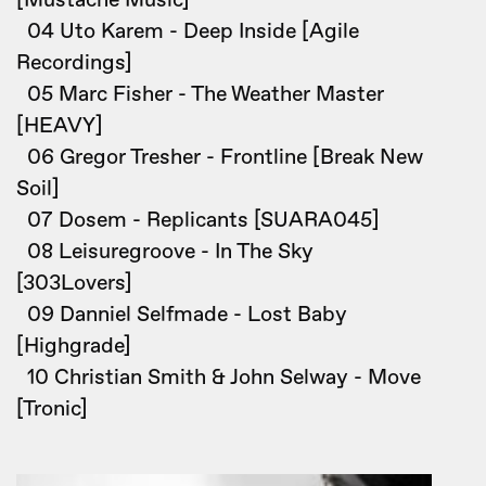
[Mustache Music]
04 Uto Karem - Deep Inside [Agile
Recordings]
05 Marc Fisher - The Weather Master
[HEAVY]
06 Gregor Tresher - Frontline [Break New
Soil]
07 Dosem - Replicants [SUARA045]
08 Leisuregroove - In The Sky
[303Lovers]
09 Danniel Selfmade - Lost Baby
[Highgrade]
10 Christian Smith & John Selway - Move
[Tronic]