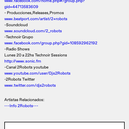
www.facebook.com/home.php#/group.php?
gid=44713583609
- Producciones,Releases,Promos
www.beatport.com/artist/2+robots
-Soundcloud
www.soundcloud.com/2_robots
-Technoir Grupo
www.facebook.com/group.php?gid=108592962192
-Radio Shows
Lunes 20 a 22hs Technoir Sessions
http://www.sonic.fm
-Canal 2Robots youtube
www.youtube.com/user/Djs2Robots
-2Robots Twitter
www.twitter.com/djs2robots
Artistas Relacionados:
---Info 2Robots---