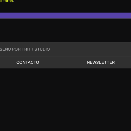
s foros
.
ISEÑO POR TRITT STUDIO
CONTACTO
NEWSLETTER