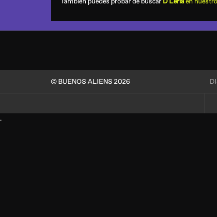
También puedes probar de buscar
D Leria
en nuestro
© BUENOS ALIENS 2026
D
.