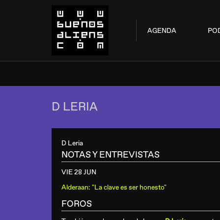
AGENDA
PO
D LERIA
D Leria
NOTAS Y ENTREVISTAS
VIE 28 JUN
Alderaan: "La clave es ser honesto"
FOROS