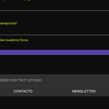
aneja todo"
i
en nuestros foros
.
ISEÑO POR TRITT STUDIO
CONTACTO
NEWSLETTER