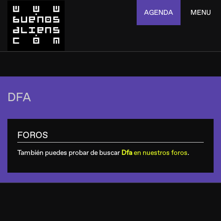
AGENDA
MENU
DFA
FOROS
También puedes probar de buscar
Dfa
en nuestros foros
.