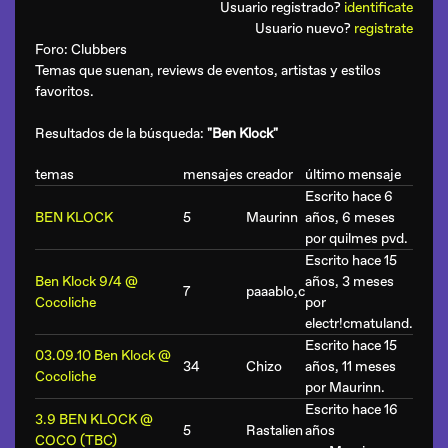
Usuario registrado?
identificate
Usuario nuevo?
registrate
Foro:
Clubbers
Temas que suenan, reviews de eventos, artistas y estilos
favoritos.
Resultados de la búsqueda:
"Ben Klock"
temas
mensajes
creador
último mensaje
Escrito hace 6
BEN KLOCK
5
Maurinn
años, 6 meses
por
quilmes pvd
.
Escrito hace 15
Ben Klock 9/4 @
años, 3 meses
7
paaablo,c
Cocoliche
por
electr!cmatuland
.
Escrito hace 15
03.09.10 Ben Klock @
34
Chizo
años, 11 meses
Cocoliche
por
Maurinn
.
Escrito hace 16
3.9 BEN KLOCK @
5
Rastalien
años
COCO (TBC)