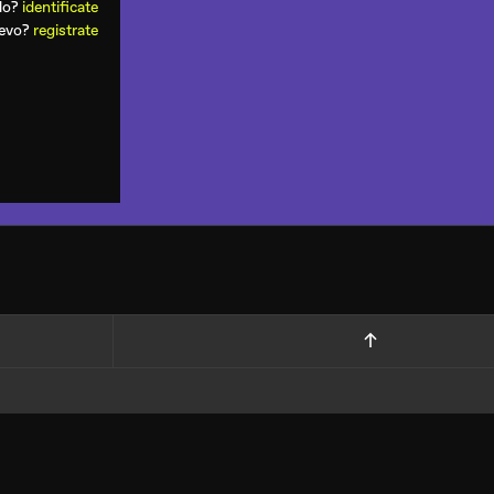
ado?
identificate
uevo?
registrate