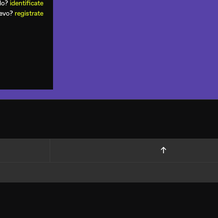
ado?
identificate
uevo?
registrate