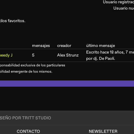
Usuario registr
Usuario n
los favoritos.
mensajes
creador
último mensaje
Escrito hace 18 años, 7 m
eedy J
5
Alex Strunz
por
dj. De Paoli
.
onsabilidad exclusiva de los particulares
bilidad emergente de los mismos.
ISEÑO POR TRITT STUDIO
CONTACTO
NEWSLETTER