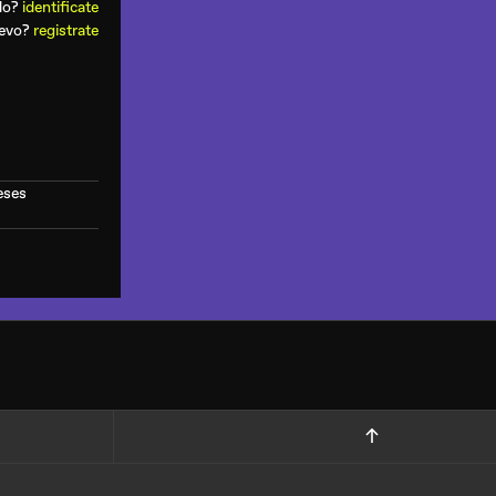
ado?
identificate
uevo?
registrate
eses