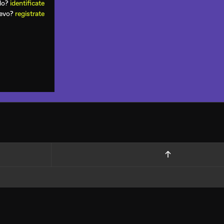
ado?
identificate
uevo?
registrate