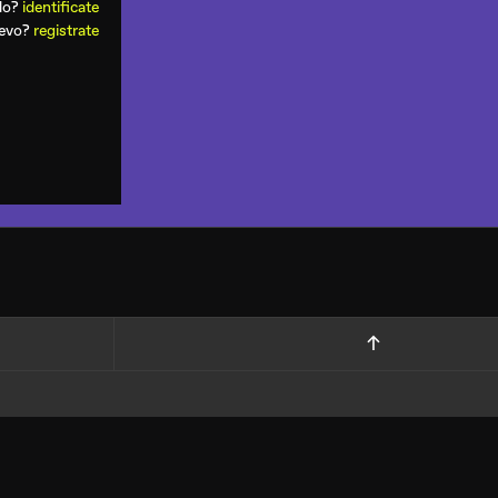
ado?
identificate
uevo?
registrate