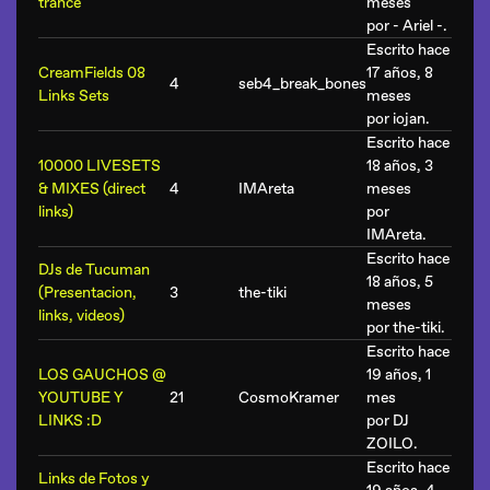
trance
meses
por
- Ariel -
.
Escrito hace
CreamFields 08
17 años, 8
4
seb4_break_bones
Links Sets
meses
por
iojan
.
Escrito hace
10000 LIVESETS
18 años, 3
& MIXES (direct
4
IMAreta
meses
links)
por
IMAreta
.
Escrito hace
DJs de Tucuman
18 años, 5
(Presentacion,
3
the-tiki
meses
links, videos)
por
the-tiki
.
Escrito hace
LOS GAUCHOS @
19 años, 1
YOUTUBE Y
21
CosmoKramer
mes
LINKS :D
por
DJ
ZOILO
.
Escrito hace
Links de Fotos y