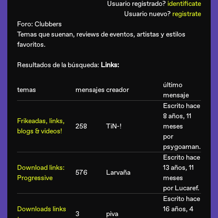
Usuario registrado?
identificate
Usuario nuevo?
registrate
Foro:
Clubbers
Temas que suenan, reviews de eventos, artistas y estilos
favoritos.
Resultados de la búsqueda:
Links:
último
temas
mensajes
creador
mensaje
Escrito hace
8 años, 11
Frikeadas, links,
258
TiN-!
meses
blogs & videos!
por
psygoaman
.
Escrito hace
Download links:
13 años, 11
576
Larvaña
Progressive
meses
por
Lucaref
.
Escrito hace
Downloads links
16 años, 4
3
piva