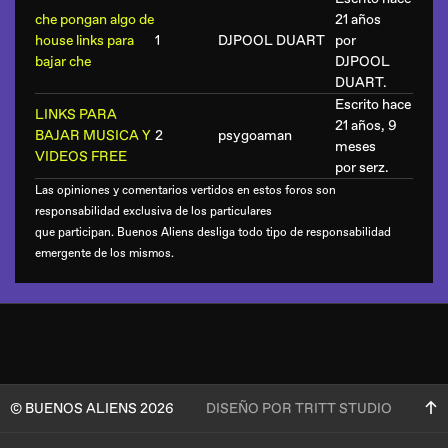
che pongan algo de
21 años
house links para
1
DJPOOL DUART
por
bajar che
DJPOOL
DUART
.
Escrito hace
LINKS PARA
21 años, 9
BAJAR MUSICA Y
2
psygoaman
meses
VIDEOS FREE
por
serz
.
Las opiniones y comentarios vertidos en estos foros son
responsabilidad exclusiva de los particulares
que participan. Buenos Aliens desliga todo tipo de responsabilidad
emergente de los mismos.
© BUENOS ALIENS 2026
DISEÑO POR TRITT STUDIO