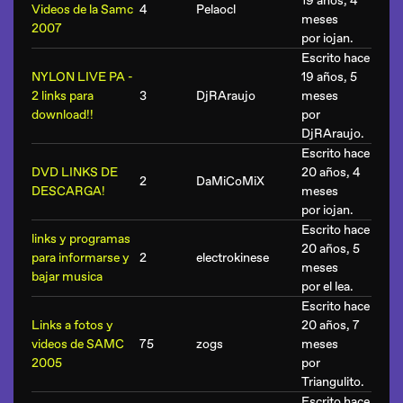
19 años, 4
Videos de la Samc
4
Pelaocl
meses
2007
por
iojan
.
Escrito hace
NYLON LIVE PA -
19 años, 5
2 links para
3
DjRAraujo
meses
download!!
por
DjRAraujo
.
Escrito hace
DVD LINKS DE
20 años, 4
2
DaMiCoMiX
DESCARGA!
meses
por
iojan
.
Escrito hace
links y programas
20 años, 5
para informarse y
2
electrokinese
meses
bajar musica
por
el lea
.
Escrito hace
Links a fotos y
20 años, 7
videos de SAMC
75
zogs
meses
2005
por
Triangulito
.
Escrito hace