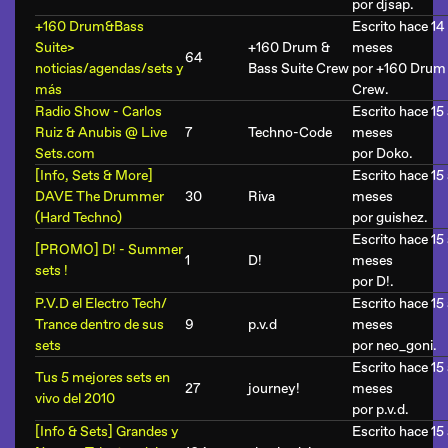
por
djsap
.
+160 Drum&Bass
Escrito hace 14 
Suite>
+160 Drum &
meses
64
noticias/agendas/sets y
Bass Suite Crew
por
+160 Drum 
más
Crew
.
Radio Show - Carlos
Escrito hace 15
Ruiz & Anubis @ Live
7
Techno-Code
meses
Sets.com
por
Doko
.
[Info, Sets & More]
Escrito hace 15
DAVE The Drummer
30
Riva
meses
(Hard Techno)
por
guishez
.
Escrito hace 15
[PROMO] D! - Summer
1
D!
meses
sets !
por
D!
.
P.V.D el Electro Tech/
Escrito hace 15
Trance dentro de sus
9
p.v.d
meses
sets
por
neo_goni
.
Escrito hace 15
Tus 5 mejores sets en
27
journey!
meses
vivo del 2010
por
p.v.d
.
[Info & Sets] Grandes y
Escrito hace 15