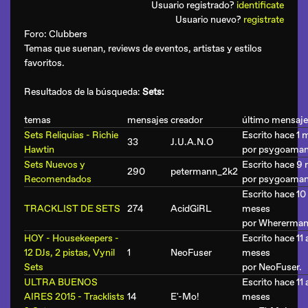
Usuario registrado?
identificate
Usuario nuevo?
registrate
Foro:
Clubbers
Temas que suenan, reviews de eventos, artistas y estilos
favoritos.
Resultados de la búsqueda:
Sets:
temas
mensajes
creador
último mensaj
Sets Reliquias - Richie
Escrito hace 1 
33
J.U.A.N.O
Hawtin
por
psygoama
Sets Nuevos y
Escrito hace 9
290
petermann_2k2
Recomendados
por
psygoama
Escrito hace 10
TRACKLIST DE SETS
274
AcidGiRL
meses
por
Whererma
HOY - Housekeepers -
Escrito hace 11 
12 DJs, 2 pistas, Vynil
1
NeoFuser
meses
Sets
por
NeoFuser
.
ULTRA BUENOS
Escrito hace 11 
AIRES 2015 - Tracklists
14
E'-Mo!
meses