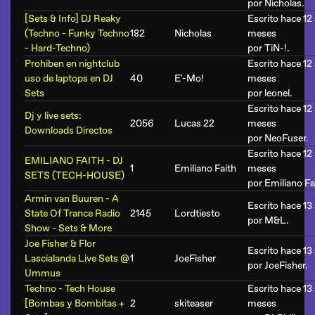
por
Nicholas
.
[Sets & Info] DJ Reaky
Escrito hace 12
(Techno - Funky Techno
182
Nicholas
meses
- Hard-Techno)
por
TiN-!
.
Prohiben en nightclub
Escrito hace 12
uso de laptops en DJ
40
E'-Mo!
meses
Sets
por
leonel
.
Escrito hace 12 
Dj y live sets:
2056
Lucas 22
meses
Downloads Directos
por
NeoFuser
.
Escrito hace 12 
EMILIANO FAITH - DJ
1
Emiliano Faith
meses
SETS (TECH-HOUSE)
por
Emiliano Fa
Armin van Buuren - A
Escrito hace 13
State Of Trance Radio
2145
Lordtiesto
por
M&L
.
Show - Sets & More
Joe Fisher & Flor
Escrito hace 13
Lascialanda Live Sets @
1
JoeFisher
por
JoeFisher
.
Ummus
Techno - Tech House
Escrito hace 13
[Bombas y Bombitas +
2
skiteaser
meses