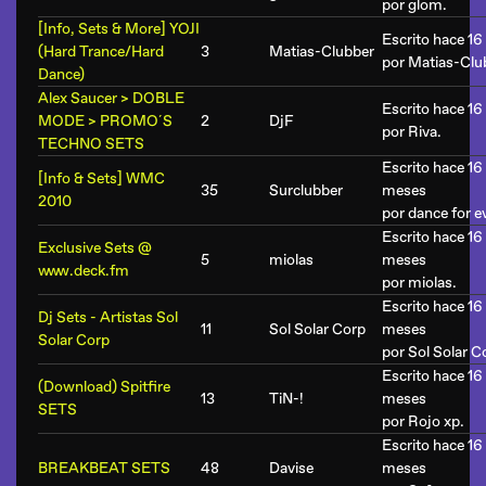
por
glom
.
[Info, Sets & More] YOJI
Escrito hace 16
(Hard Trance/Hard
3
Matias-Clubber
por
Matias-Clu
Dance)
Alex Saucer > DOBLE
Escrito hace 16
MODE > PROMO´S
2
DjF
por
Riva
.
TECHNO SETS
Escrito hace 16
[Info & Sets] WMC
35
Surclubber
meses
2010
por
dance for e
Escrito hace 16
Exclusive Sets @
5
miolas
meses
www.deck.fm
por
miolas
.
Escrito hace 16
Dj Sets - Artistas Sol
11
Sol Solar Corp
meses
Solar Corp
por
Sol Solar C
Escrito hace 16
(Download) Spitfire
13
TiN-!
meses
SETS
por
Rojo xp
.
Escrito hace 16
BREAKBEAT SETS
48
Davise
meses