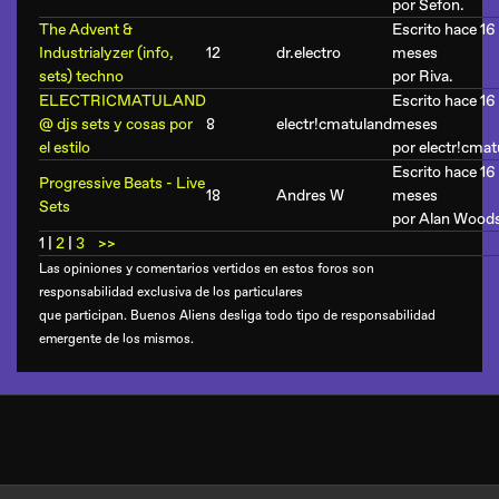
por
Sefon
.
The Advent &
Escrito hace 16
Industrialyzer (info,
12
dr.electro
meses
sets) techno
por
Riva
.
ELECTRICMATULAND
Escrito hace 16
@ djs sets y cosas por
8
electr!cmatuland
meses
el estilo
por
electr!cmat
Escrito hace 16
Progressive Beats - Live
18
Andres W
meses
Sets
por
Alan Wood
1
|
2
|
3
>>
Las opiniones y comentarios vertidos en estos foros son
responsabilidad exclusiva de los particulares
que participan. Buenos Aliens desliga todo tipo de responsabilidad
emergente de los mismos.