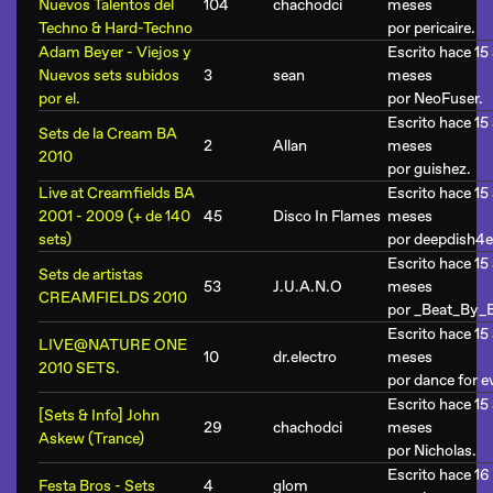
Nuevos Talentos del
104
chachodci
meses
Techno & Hard-Techno
por
pericaire
.
Adam Beyer - Viejos y
Escrito hace 15
Nuevos sets subidos
3
sean
meses
por el.
por
NeoFuser
.
Escrito hace 15
Sets de la Cream BA
2
Allan
meses
2010
por
guishez
.
Live at Creamfields BA
Escrito hace 15
2001 - 2009 (+ de 140
45
Disco In Flames
meses
sets)
por
deepdish4e
Escrito hace 15
Sets de artistas
53
J.U.A.N.O
meses
CREAMFIELDS 2010
por
_Beat_By_
Escrito hace 15
LIVE@NATURE ONE
10
dr.electro
meses
2010 SETS.
por
dance for e
Escrito hace 15 
[Sets & Info] John
29
chachodci
meses
Askew (Trance)
por
Nicholas
.
Escrito hace 16
Festa Bros - Sets
4
glom