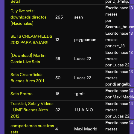
Sets]
por
Dj.Philip
.
Escrito hace 13
Dj y live sets:
meses
downloads directos
265
sean
por
[Nacionales]
Seamus_house_
Escrito hace 13
SETS CREAMFIELDS
12
psygoaman
meses
2012 PARA BAJAR!!
por
eze_18
.
Escrito hace 13
[Download] Martin
88
Lucas 22
meses
Garcia Live Sets
por
Lucas 22
.
Escrito hace 13 
Sets Creamfields
50
Lucas 22
meses
Buenos Aires 2011
por
dj angello
.
Escrito hace 14
Sets Promo
16
-gml-
por
Maxi Madri
Tracklist, Sets y Videos
Escrito hace 14
- UMF Buenos Aires
32
J.U.A.N.O
meses
2012
por
Lucas 22
.
Escrito hace 14
compartamos nuestros
4
Maxi Madrid
meses
sets