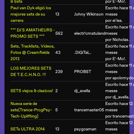
& Sets
por
E'-Mo!
.
Paul van Dyk eligió los
Escrito hace 11 
mejores sets de su
13
Johny Wikinson
meses
carrera
por
el lea
.
Escrito hace 11 
*** DJ'S AMATHEURS -
562
electr!cmatuland
meses
PROMO SETS ***
por
Nicholas
.
Sets, Tracklists, Videos,
Escrito hace 11 
Fotos @ Creamfields
43
.DiGiTaL.
meses
2013
por
E'-Mo!
.
Escrito hace 11 
LOS MEJORES SETS
239
PROBST
meses
DE T.E.C.H.N.O. !!!
por
apolomydo
Escrito hace 11 
SETS viejos & clasicos!
2
dj_avella
meses
por
dj_avella
.
Nueva serie de
Escrito hace 12
sets(Trance-ProgPsy-
5
trancemaster05
meses
Tech-Uplifting)
por
trancemast
Escrito hace 12
SETs ULTRA 2014
13
psygoaman
meses