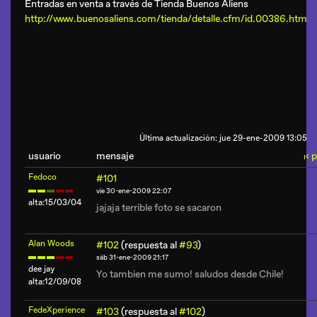
Entradas en venta a través de Tienda Buenos Aliens
http://www.buenosaliens.com/tienda/detalle.cfm/id.00386.htm
Última actualización: jue 29-ene-2009 13:05
usuario
mensaje
‹ 
ı
Fedoco
#101
vie 30-ene-2009 22:07
alta:15/03/04
jajaja terrible foto se sacaron
Alan Woods
#102
(respuesta al
#93
)
sáb 31-ene-2009 21:17
dee jay
Yo tambien me sumo! saludos desde Chile!
alta:12/09/08
FedeXperience
#103
(respuesta al
#102
)