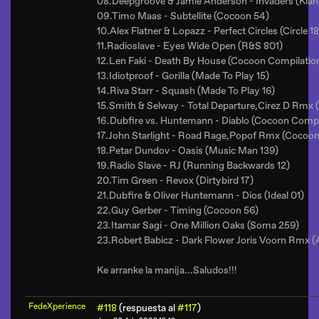
08.Deepgroove & Jamie Anderson - Invaders (Klan
09.Timo Maas - Subtellite (Cocoon 54)
10.Alex Flatner & Lopazz - Perfect Circles (Circle 18
11.Radioslave - Eyes Wide Open (R&S 801)
12.Len Faki - Death By House (Cocoon Compilatio
13.Idiotproof - Gorilla (Made To Play 15)
14.Riva Starr - Squash (Made To Play 16)
15.Smith & Selway - Total Departure,Cirez D Rmx
16.Dubfire vs. Huntemann - Diablo (Cocoon Compi
17.John Starlight - Road Rage,Popof Rmx (Cocoon
18.Petar Dundov - Oasis (Music Man 139)
19.Radio Slave - RJ (Running Backwards 12)
20.Tim Green - Revox (Dirtybird 17)
21.Dubfire & Oliver Huntemann - Dios (Ideal 01)
22.Guy Gerber - Timing (Cocoon 56)
23.Itamar Sagi - One Million Oaks (Soma 259)
23.Robert Babicz - Dark Flower Joris Voorn Rmx 
Ke arranke la manija...Saludos!!!
FedeXperience
#118
(respuesta al
#117
)