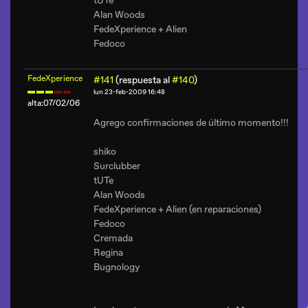
tUTe
Alan Woods
FedeXperience + Alien
Fedoco
FedeXperience
#141
(respuesta al
#140
)
lun 23-feb-2009 16:48
alta:07/02/06
Agrego confirmaciones de último momento!!!
shiko
Surclubber
tUTe
Alan Woods
FedeXperience + Alien (en reparaciones)
Fedoco
Cremada
Regina
Bugnology