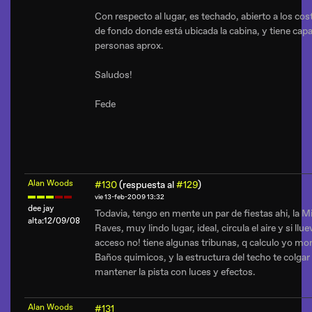
Con respecto al lugar, es techado, abierto a los co
de fondo donde está ubicada la cabina, y tiene ca
personas aprox.
Saludos!
Fede
Alan Woods
#130
(respuesta al
#129
)
vie 13-feb-2009 13:32
dee jay
Todavia, tengo en mente un par de fiestas ahi, la M
alta:12/09/08
Raves, muy lindo lugar, ideal, circula el aire y si llue
acceso no! tiene algunas tribunas, q calculo yo mon
Baños quimicos, y la estructura del techo te colgar
mantener la pista con luces y efectos.
Alan Woods
#131