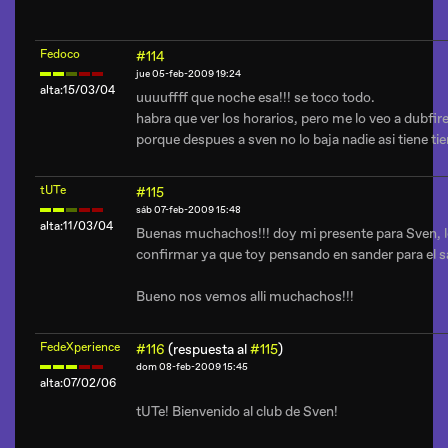
Fedoco
#114
jue 05-feb-2009 19:24
alta:15/03/04
uuuuffff que noche esa!!! se toco todo.
habra que ver los horarios, pero me lo veo a dubf
porque despues a sven no lo baja nadie asi tiene t
tUTe
#115
sáb 07-feb-2009 15:48
alta:11/03/04
Buenas muchachos!!! doy mi presente para Sven, lo
confirmar ya que toy pensando en sander para el s
Bueno nos vemos alli muchachos!!!
FedeXperience
#116
(respuesta al
#115
)
dom 08-feb-2009 15:45
alta:07/02/06
tUTe! Bienvenido al club de Sven!