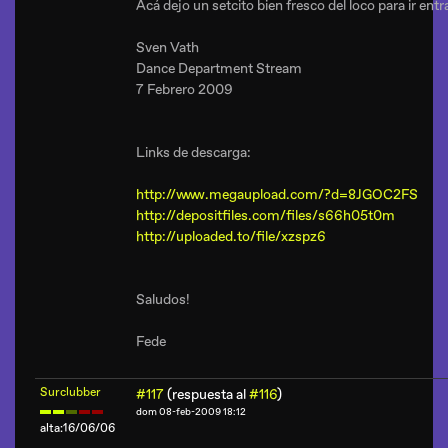
Acá dejo un setcito bien fresco del loco para ir en
Sven Vath
Dance Department Stream
7 Febrero 2009
Links de descarga:
http://www.megaupload.com/?d=8JGOC2FS
http://depositfiles.com/files/s66h05t0m
http://uploaded.to/file/xzspz6
Saludos!
Fede
Surclubber
#117
(respuesta al
#116
)
dom 08-feb-2009 18:12
alta:16/06/06