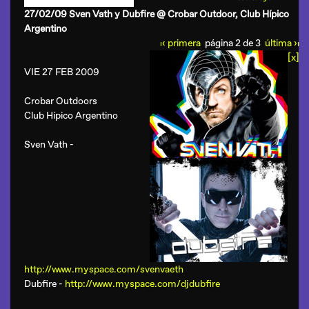
27/02/09 Sven Vath y Dubfire @ Crobar Outdoor, Club Hípico
Argentino
‹ primera
página 2 de 3
última ›
ı
ı
[x]
VIE 27 FEB 2009
Crobar Outdoors
Club Hípico Argentino
Sven Vath
-
http://www.myspace.com/svenvaeth
Dubfire
-
http://www.myspace.com/djdubfire