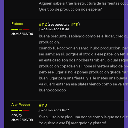
Alguien sabe si trae la estructura de las fiestas co
Que tipo de produccion nos espera?
Fedoco
#112
(respuesta al
#111
)
jue 05-feb-2009 12:46
alta:15/03/04
buena pregunta, sabiendo como es el lugar, creo q
produccion.
cuando fue cocoon en samc, hubo produccion, pero
ser samc en si. porque al otro dia ese pabellon ten
en este caso son dos noches tambien, lo cual seg
produccion copada en si. nose si metera algo de p
pero ese lugar si no le pones produccion queda mu
buen lugar para una fiesta. y si le metes una buen
ya quiero estar en esa platea viendo como se va ar
buenoooooooo
Alan Woods
#113
jue 05-feb-2009 19:07
dee jay
Sven....solo te pido una noche como la que nos dis
alta:12/09/08
Yo quiero a ese Dj arengador y pistero!