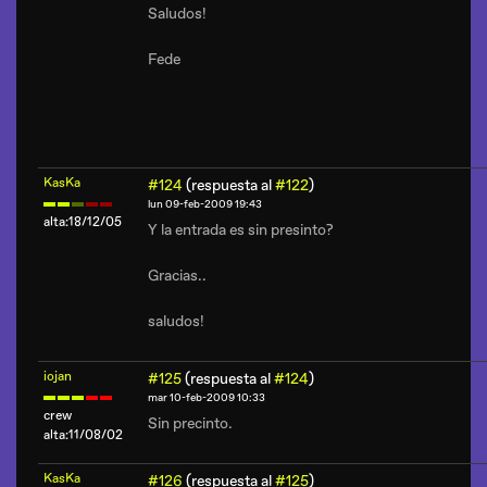
Saludos!
Fede
KasKa
#124
(respuesta al
#122
)
lun 09-feb-2009 19:43
alta:18/12/05
Y la entrada es sin presinto?
Gracias..
saludos!
iojan
#125
(respuesta al
#124
)
mar 10-feb-2009 10:33
crew
Sin precinto.
alta:11/08/02
KasKa
#126
(respuesta al
#125
)