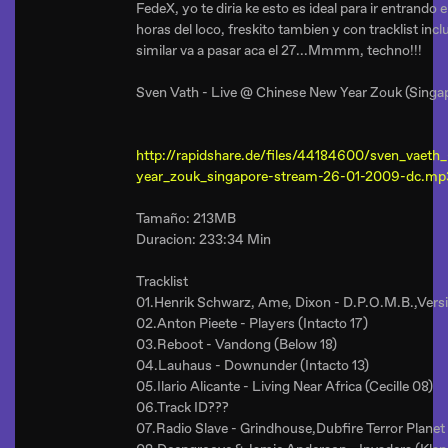
FedeX, yo te diria ke esto es ideal para ir entrando 
horas del loco, freskito tambien y con tracklist inc
similar va a pasar aca el 27...Mmmm, techno!!!
Sven Vath - Live @ Chinese New Year Zouk (Sing
http://rapidshare.de/files/44184600/sven_vaeth_
year_zouk_singapore-stream-26-01-2009-dc.mp
Tamaño: 213MB
Duracion: 233:34 Min
Tracklist
01.Henrik Schwarz, Ame, Dixon - D.P.O.M.B.,Versio
02.Anton Pieete - Players (Intacto 17)
03.Reboot - Vandong (Below 18)
04.Lauhaus - Downunder (Intacto 13)
05.Ilario Alicante - Living Near Africa (Cecille 08)
06.Track ID???
07.Radio Slave - Grindhouse,Dubfire Terror Plane