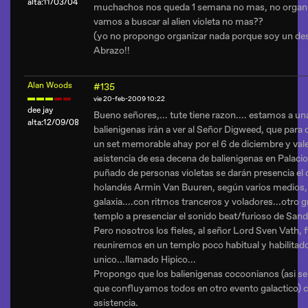
alta:11/03/04
muchachos nos queda 1 semana no mas, no organi
vamos a buscar al alien violeta no mas??
(yo no propongo organizar nada porque soy un des
Abrazo!!
Alan Woods
#135
vie 20-feb-2009 10:22
dee jay
Bueno señores,... tute tiene razon.... estamos a 
alta:12/09/08
balienigenas irán a ver al Señor Digweed, que pa
un set memorable ahay por el 6 de diciembre y vale l
asistencia de esa decena de balienigenas en Palacio
puñado de personas violetas se darán presencia el d
holandés Armin Van Buuren, según varios medios, e
galaxia....con ritmos tranceros y voladores...otro 
templo a presenciar el sonido beat/furioso de Sa
Pero nosotros los fieles, al señor Lord Sven Vath, 
reuniremos en un templo poco habitual y habilitad
unico...llamado Hipico...
Propongo que los balienigenas cocoonianos (asi se
que confluyamos todos en otro evento galactico)
asistencia.