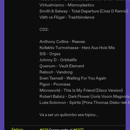
Virtualmismo - Mismoplastico
Smith & Selway - Total Departure (Cirez D Remix)
Väth vs Flügel - Trashbindance
CD2:
Anthony Collins - Reeves
Kollektiv Turmstrasse - Herz Aus Holz Mix
SIS - Orgsa
Johnny D - Orbitalife
Quenum - Vault Element
Reboot - Vandong
Sven Tasnadi - Waiting For You Again
Pigon - Promises
Microworld - This Is My Friend (Disco Version)
Robert Babicz - Dark Flower (Joris Voorn Magnolia
Luke Solomon - Spirits (Prins Thomas Disko-tek M
Va a ser un quilombo ese hípico...
Fedoco