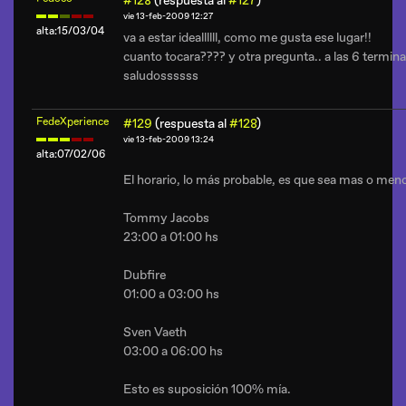
#128
(respuesta al
#127
)
vie 13-feb-2009 12:27
alta:15/03/04
va a estar ideallllll, como me gusta ese lugar!!
cuanto tocara???? y otra pregunta.. a las 6 termina
saludossssss
FedeXperience
#129
(respuesta al
#128
)
vie 13-feb-2009 13:24
alta:07/02/06
El horario, lo más probable, es que sea mas o meno
Tommy Jacobs
23:00 a 01:00 hs
Dubfire
01:00 a 03:00 hs
Sven Vaeth
03:00 a 06:00 hs
Esto es suposición 100% mía.