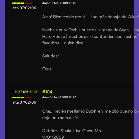
dom 01-feb-2009 18:18
alta:07/02/06
Alan! Bienvenido arqui... Uno màs debajo del Alien!
Noche a puro Tech House de la mano de Sven... cap
Hard House (muchos se lo confunden con Techno), 
favoritos... quièn dice...
Saludos!
Fede
FedeXperience
#104
dom 01-feb-2009 18:27
alta:07/02/06
Che... recièn me llamò Dubfire y me dijo que no lo
dejo uno sets de èl:
Dubfire - Shake Live Guest Mix
11/01/2009