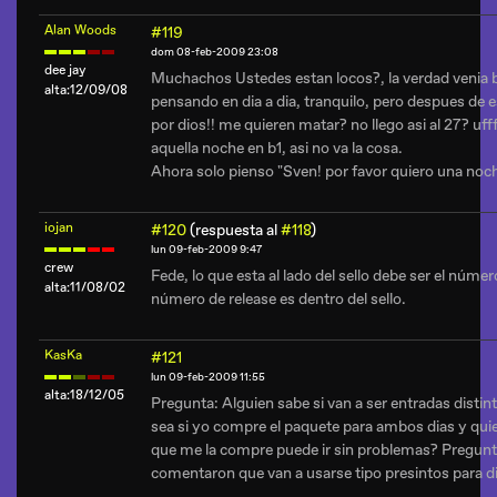
Alan Woods
#119
dom 08-feb-2009 23:08
dee jay
Muchachos Ustedes estan locos?, la verdad venia 
alta:12/09/08
pensando en dia a dia, tranquilo, pero despues de e
por dios!! me quieren matar? no llego asi al 27? uff
aquella noche en b1, asi no va la cosa.
Ahora solo pienso "Sven! por favor quiero una noc
iojan
#120
(respuesta al
#118
)
lun 09-feb-2009 9:47
crew
Fede, lo que esta al lado del sello debe ser el númer
alta:11/08/02
número de release es dentro del sello.
KasKa
#121
lun 09-feb-2009 11:55
alta:18/12/05
Pregunta: Alguien sabe si van a ser entradas dist
sea si yo compre el paquete para ambos dias y quier
que me la compre puede ir sin problemas? Pregun
comentaron que van a usarse tipo presintos para dif