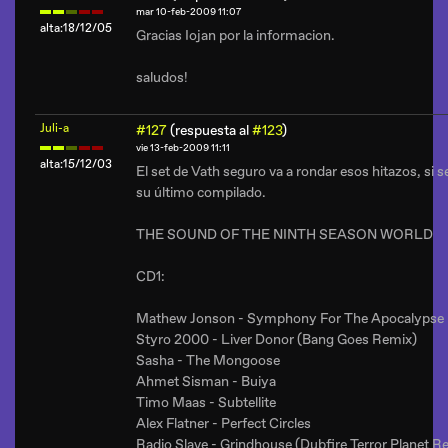
mar 10-feb-2009 11:07
alta:18/12/05
Gracias Iojan por la informacion.
saludos!
Juli-a
#127
(respuesta al
#123
)
vie 13-feb-2009 11:11
alta:15/12/03
El set de Vath seguro va a rondar esos hitazos, si s
su último compilado.
THE SOUND OF THE NINTH SEASON WORLD
CD1:
Mathew Jonson - Symphony For The Apocalypse
Styro 2000 - Liver Donor (Bang Goes Remix)
Sasha - The Mongoose
Ahmet Sisman - Buiya
Timo Maas - Subtellite
Alex Flatner - Perfect Circles
Radio Slave - Grindhouse (Dubfire Terror Planet R