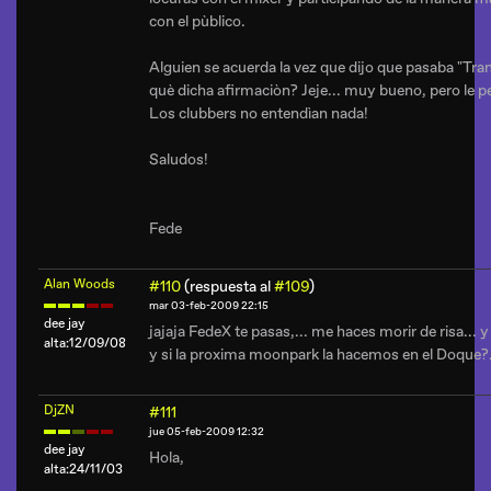
con el pùblico.
Alguien se acuerda la vez que dijo que pasaba "Tran
què dicha afirmaciòn? Jeje... muy bueno, pero le per
Los clubbers no entendìan nada!
Saludos!
Fede
Alan Woods
#110
(respuesta al
#109
)
mar 03-feb-2009 22:15
dee jay
jajaja FedeX te pasas,... me haces morir de risa... 
alta:12/09/08
y si la proxima moonpark la hacemos en el Doque?
DjZN
#111
jue 05-feb-2009 12:32
dee jay
Hola,
alta:24/11/03