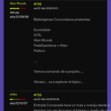
Alan Woods
#138
vie 20-feb-2009 15:11
dee jay
alta:12/09/08
Balienigenas Cocoonianos presentes:
Surclubber
tUTe
Alan Woods
FedeXperience + Alien
Fedoco
....
Vamos sumando de a poquito....
Abrazo... va a explorar el hipico...
shiko
#139
vie 20-feb-2009 18:35
alta:12/12/07
Entrada Comprada hace un mes y manija desde el 
termino por ver de nuevo al kaisser y dueño de uno 