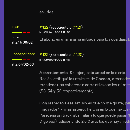
saludos!
iojan
#122
(respuesta al
#121
)
lun 09-feb-2009 12:20
crew
El abono es una misma entrada para los dos días, 
alta:11/08/02
FedeXperience
#123
(respuesta al
#120
)
lun 09-feb-2009 18:48
alta:07/02/06
Aparentemente, Sr. Iojan, está usted en lo cierto.
Recién verifiqué los realeses de Cocoon, ordenado
mantiene una coherencia correlativa con los número
(53, 54 y 56 respectivamente).
Con respecto a ese set. No es que no me guste, pe
innovador", y más aspero. Pero si es lo que hay... 
Parecería un tracklist similar a lo que puede pasar
Digweed), adicionando 2 o 3 artistas que hayan ed