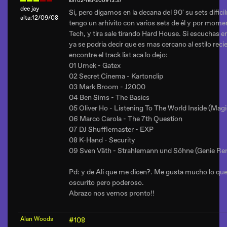
lun 02-feb-2009 13:37
dee jay
Si, pero digamos en la decana del 90' su sets dific
alta:12/09/08
tengo un arhivito con varios sets de él y por mom
Tech, y tira sale tirando Hard House. Si escuchas e
ya se podria decir que es mas cercano al estilo recie
encontre el track list aca lo dejo:
01 Umek - Gatex
02 Secret Cinema - Kartonclip
03 Mark Broom - J2000
04 Ben Sims - The Basics
05 Oliver Ho - Listening To The World Inside (Mag
06 Marco Carola - The 7th Question
07 DJ Shufflemaster - EXP
08 K-Hand - Security
09 Sven Väth - Strahlemann und Söhne (Genie Re
Pd: y de Ali que me dicen?. Me gusta mucho lo qu
oscurito pero poderoso.
Abrazo nos vemos pronto!!
Alan Woods
#108