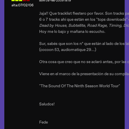
dom 08-feb-2009 19:19
alta:07/02/06
Jaja!! Que tracklist fiestero por favor. Son tracks p
6 o 7 tracks ahí que están en los "tops downloads"
Dead by House, Subtellite, Road Rage, Timing, Dios
Hoy me lo bajo y mañana lo escucho.
Sur, sabés que son los nº que están al lado de los l
(cocoon 53, audiomatique 29...)
Otra cosa que creo que no se aclaró antes, por las 
Viene en el marco de la presentación de su compila
"The Sound Of The Ninth Season World Tour"
Saludos!
Fede