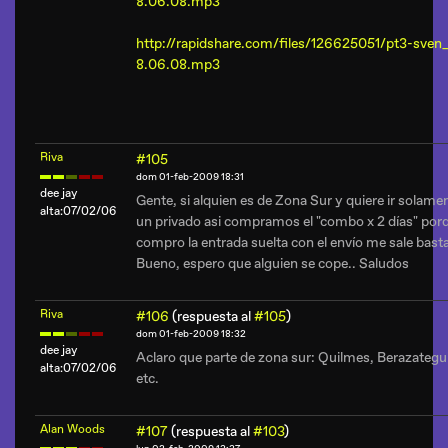
8.06.08.mp3
http://rapidshare.com/files/126625051/pt3-sven_
8.06.08.mp3
Riva
#105
dom 01-feb-2009 18:31
dee jay
Gente, si alquien es de Zona Sur y quiere ir solam
alta:07/02/06
un privado asi compramos el "combo x 2 días" porqu
compro la entrada suelta con el envío me sale bast
Bueno, espero que alguien se cope.. Saludos
Riva
#106
(respuesta al
#105
)
dom 01-feb-2009 18:32
dee jay
Aclaro que parte de zona sur: Quilmes, Berazategui
alta:07/02/06
etc.
Alan Woods
#107
(respuesta al
#103
)