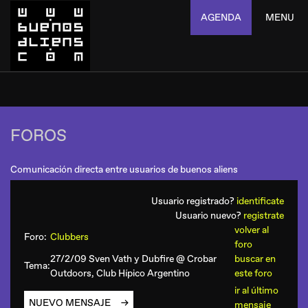
AGENDA
MENU
FOROS
Comunicación directa entre usuarios de buenos aliens
Usuario registrado?
identificate
Usuario nuevo?
registrate
volver al
Foro:
Clubbers
foro
27/2/09 Sven Vath y Dubfire @ Crobar
buscar en
Tema:
Outdoors, Club Hípico Argentino
este foro
ir al último
NUEVO MENSAJE
mensaje