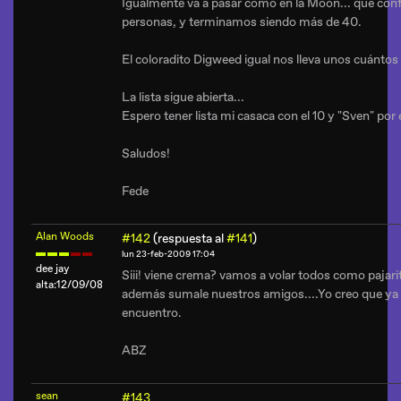
Igualmente va a pasar como en la Moon... que con
personas, y terminamos siendo más de 40.
El coloradito Digweed igual nos lleva unos cuántos
La lista sigue abierta...
Espero tener lista mi casaca con el 10 y "Sven" por
Saludos!
Fede
Alan Woods
#142
(respuesta al
#141
)
lun 23-feb-2009 17:04
dee jay
Siii! viene crema? vamos a volar todos como pajarito
alta:12/09/08
además sumale nuestros amigos....Yo creo que ya 
encuentro.
ABZ
sean
#143