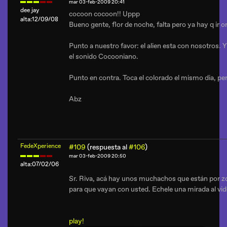
mar 03-feb-2009 20:41
dee jay
cocoon cocoon!! Uppp
alta:12/09/08
Bueno gente, flor de noche, falta pero ya hay q ir 
Punto a nuestro favor: el alien esta con nosotros. Y
el sonido Cocooniano.
Punto en contra. Toca el colorado el mismo dia, p
Abz
FedeXperience
#109
(respuesta al
#106
)
mar 03-feb-2009 20:50
alta:07/02/06
Sr. Riva, acá hay unos muchachos que están por z
para que vayan con usted. Echele una mirada al vid
play!