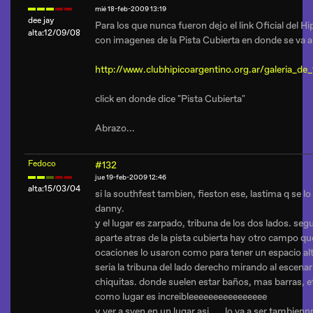
mié 18-feb-2009 13:19
dee jay
Para los que nunca fueron dejo el link Oficial del Hi
alta:12/09/08
con imagenes de la Pista Cubierta en donde se va a re
http://www.clubhipicoargentino.org.ar/galeria_de
click en donde dice "Pista Cubierta"
Abrazo...
Fedoco
#132
jue 19-feb-2009 12:46
alta:15/03/04
si la southfest tambien, fieston ese, lastima q se lo
danny.
y el lugar es zarpado, tribuna de los dos lados. se
aparte atras de la pista cubierta hay otro campo que 
ocaciones lo usaron como para tener un espacio alte
seria la tribuna del lado derecho mirando al escena
chiquitas. donde suelen estar baños, mas barras, e
como lugar es increibleeeeeeeeeeeeeeee
y ver a sven en un lugar asi..... lo va a ser tambien