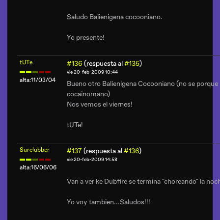
Saludo Balienigena cocooniano.
Yo presente!
tUTe
#136
(respuesta al
#135
)
vie 20-feb-2009 10:44
alta:11/03/04
Bueno otro Balienigena Cocooniano (no se porque la 
cocainomano)
Nos vemos el viernes!
tUTe!
Surclubber
#137
(respuesta al
#136
)
vie 20-feb-2009 14:58
alta:16/06/06
Van a ver ke Dubfire se termina "choreando" la noch
Yo voy tambien...Saludos!!!