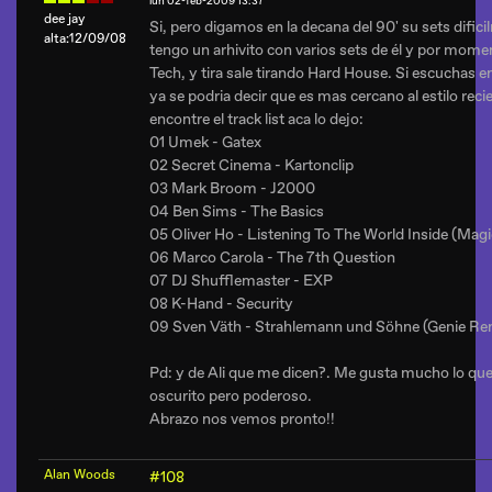
lun 02-feb-2009 13:37
dee jay
Si, pero digamos en la decana del 90' su sets dific
alta:12/09/08
tengo un arhivito con varios sets de él y por mom
Tech, y tira sale tirando Hard House. Si escuchas e
ya se podria decir que es mas cercano al estilo recie
encontre el track list aca lo dejo:
01 Umek - Gatex
02 Secret Cinema - Kartonclip
03 Mark Broom - J2000
04 Ben Sims - The Basics
05 Oliver Ho - Listening To The World Inside (Mag
06 Marco Carola - The 7th Question
07 DJ Shufflemaster - EXP
08 K-Hand - Security
09 Sven Väth - Strahlemann und Söhne (Genie Re
Pd: y de Ali que me dicen?. Me gusta mucho lo qu
oscurito pero poderoso.
Abrazo nos vemos pronto!!
Alan Woods
#108