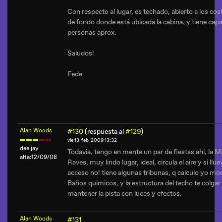
Con respecto al lugar, es techado, abierto a los co
de fondo donde está ubicada la cabina, y tiene ca
personas aprox.
Saludos!
Fede
Alan Woods
#130
(respuesta al
#129
)
vie 13-feb-2009 13:32
dee jay
Todavia, tengo en mente un par de fiestas ahi, la M
alta:12/09/08
Raves, muy lindo lugar, ideal, circula el aire y si llue
acceso no! tiene algunas tribunas, q calculo yo mon
Baños quimicos, y la estructura del techo te colgar
mantener la pista con luces y efectos.
Alan Woods
#131