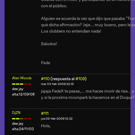
con el pùblico.
Alguien se acuerda la vez que dijo que pasaba "Tran
què dicha afirmaciòn? Jeje... muy bueno, pero le per
Los clubbers no entendìan nada!
Saludos!
Fede
Alan Woods
#110
(respuesta al
#109
)
mar 03-feb-2009 22:15
dee jay
jajaja FedeX te pasas,... me haces morir de risa... 
alta:12/09/08
y si la proxima moonpark la hacemos en el Doque?
DjZN
#111
jue 05-feb-2009 12:32
dee jay
Hola,
alta:24/11/03