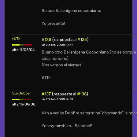
Saludo Balienigena cocooniano.
Yo presente!
tUTe
#136
(respuesta al
#135
)
vie 20-feb-2009 10:44
alta:11/03/04
Bueno otro Balienigena Cocooniano (no se porque la 
cocainomano)
Nos vemos el viernes!
tUTe!
Surclubber
#137
(respuesta al
#136
)
vie 20-feb-2009 14:58
alta:16/06/06
Van a ver ke Dubfire se termina "choreando" la noch
Yo voy tambien...Saludos!!!