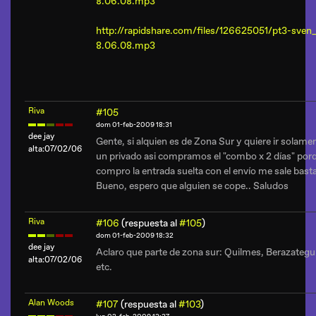
8.06.08.mp3
http://rapidshare.com/files/126625051/pt3-sven_
8.06.08.mp3
Riva
#105
dom 01-feb-2009 18:31
dee jay
Gente, si alquien es de Zona Sur y quiere ir solam
alta:07/02/06
un privado asi compramos el "combo x 2 días" porqu
compro la entrada suelta con el envío me sale bast
Bueno, espero que alguien se cope.. Saludos
Riva
#106
(respuesta al
#105
)
dom 01-feb-2009 18:32
dee jay
Aclaro que parte de zona sur: Quilmes, Berazategui
alta:07/02/06
etc.
Alan Woods
#107
(respuesta al
#103
)