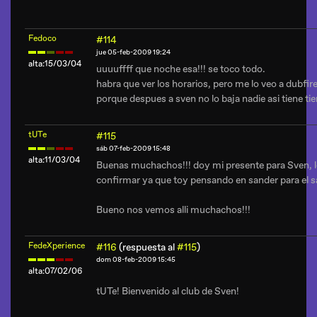
Fedoco
#114
jue 05-feb-2009 19:24
alta:15/03/04
uuuuffff que noche esa!!! se toco todo.
habra que ver los horarios, pero me lo veo a dubf
porque despues a sven no lo baja nadie asi tiene t
tUTe
#115
sáb 07-feb-2009 15:48
alta:11/03/04
Buenas muchachos!!! doy mi presente para Sven, lo
confirmar ya que toy pensando en sander para el s
Bueno nos vemos alli muchachos!!!
FedeXperience
#116
(respuesta al
#115
)
dom 08-feb-2009 15:45
alta:07/02/06
tUTe! Bienvenido al club de Sven!