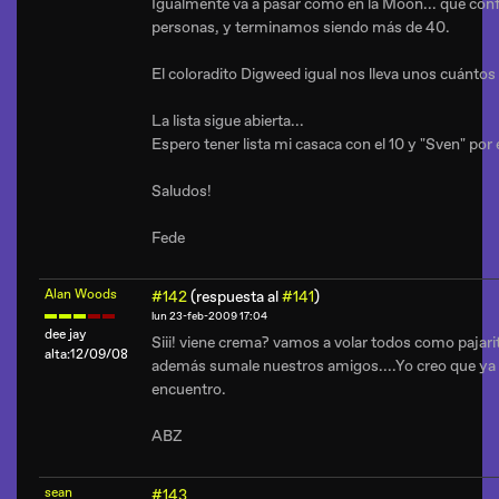
Igualmente va a pasar como en la Moon... que con
personas, y terminamos siendo más de 40.
El coloradito Digweed igual nos lleva unos cuántos
La lista sigue abierta...
Espero tener lista mi casaca con el 10 y "Sven" por
Saludos!
Fede
Alan Woods
#142
(respuesta al
#141
)
lun 23-feb-2009 17:04
dee jay
Siii! viene crema? vamos a volar todos como pajarito
alta:12/09/08
además sumale nuestros amigos....Yo creo que ya 
encuentro.
ABZ
sean
#143