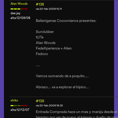
Alan Woods
#138
vie 20-feb-2009 15:11
dee jay
alta:12/09/08
Balienigenas Cocoonianos presentes:
Surclubber
tUTe
Alan Woods
FedeXperience + Alien
Fedoco
....
Vamos sumando de a poquito....
Abrazo... va a explorar el hipico...
shiko
#139
vie 20-feb-2009 18:35
alta:12/12/07
Entrada Comprada hace un mes y manija desde el 
termino por ver de nuevo al kaisser y dueño de uno 