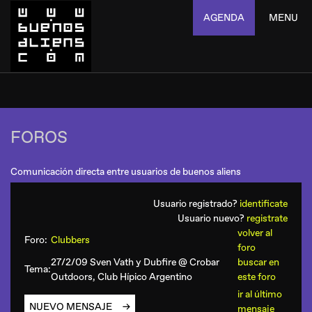
AGENDA
MENU
FOROS
Comunicación directa entre usuarios de buenos aliens
Usuario registrado?
identificate
Usuario nuevo?
registrate
volver al
Foro:
Clubbers
foro
27/2/09 Sven Vath y Dubfire @ Crobar
buscar en
Tema:
Outdoors, Club Hípico Argentino
este foro
ir al último
NUEVO MENSAJE
mensaje