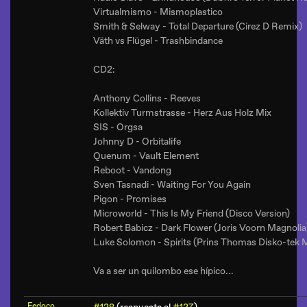
Virtualmismo - Mismoplastico
Smith & Selway - Total Departure (Cirez D Remix)
Väth vs Flügel - Trashbindance
CD2:
Anthony Collins - Reeves
Kollektiv Turmstrasse - Herz Aus Holz Mix
SIS - Orgsa
Johnny D - Orbitalife
Quenum - Vault Element
Reboot - Vandong
Sven Tasnadi - Waiting For You Again
Pigon - Promises
Microworld - This Is My Friend (Disco Version)
Robert Babicz - Dark Flower (Joris Voorn Magnolia
Luke Solomon - Spirits (Prins Thomas Disko-tek M
Va a ser un quilombo ese hípico...
Fedoco