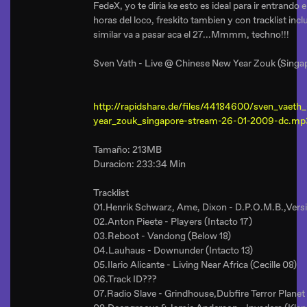
FedeX, yo te diria ke esto es ideal para ir entrando 
horas del loco, freskito tambien y con tracklist inc
similar va a pasar aca el 27...Mmmm, techno!!!
Sven Vath - Live @ Chinese New Year Zouk (Sing
http://rapidshare.de/files/44184600/sven_vaeth_
year_zouk_singapore-stream-26-01-2009-dc.mp
Tamaño: 213MB
Duracion: 233:34 Min
Tracklist
01.Henrik Schwarz, Ame, Dixon - D.P.O.M.B.,Versio
02.Anton Pieete - Players (Intacto 17)
03.Reboot - Vandong (Below 18)
04.Lauhaus - Downunder (Intacto 13)
05.Ilario Alicante - Living Near Africa (Cecille 08)
06.Track ID???
07.Radio Slave - Grindhouse,Dubfire Terror Plane