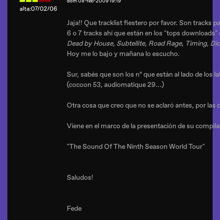
dom 08-feb-2009 19:19
alta:07/02/06
Jaja!! Que tracklist fiestero por favor. Son tracks p
6 o 7 tracks ahí que están en los "tops downloads"
Dead by House, Subtellite, Road Rage, Timing, Dios
Hoy me lo bajo y mañana lo escucho.
Sur, sabés que son los nº que están al lado de los l
(cocoon 53, audiomatique 29...)
Otra cosa que creo que no se aclaró antes, por las 
Viene en el marco de la presentación de su compila
"The Sound Of The Ninth Season World Tour"
Saludos!
Fede