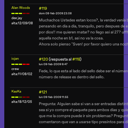
Alan Woods
#119
dom 08-feb-2009 23:08
dee jay
Muchachos Ustedes estan locos?, la verdad venia 
alta:12/09/08
pensando en dia a dia, tranquilo, pero despues de e
por dios!! me quieren matar? no llego asi al 27? uff
aquella noche en b1, asi no va la cosa.
Ahora solo pienso "Sven! por favor quiero una noc
iojan
#120
(respuesta al
#118
)
lun 09-feb-2009 9:47
crew
Fede, lo que esta al lado del sello debe ser el númer
alta:11/08/02
número de release es dentro del sello.
KasKa
#121
lun 09-feb-2009 11:55
alta:18/12/05
Pregunta: Alguien sabe si van a ser entradas dist
sea si yo compre el paquete para ambos dias y quier
que me la compre puede ir sin problemas? Pregun
comentaron que van a usarse tipo presintos para dif