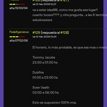
#128
(respuesta al
#127
)
vie 13-feb-2009 12:27
alta:15/03/04
va a estar ideallllll, como me gusta ese lugar!!
cuanto tocara???? y otra pregunta.. a las 6 termina
saludossssss
FedeXperience
#129
(respuesta al
#128
)
vie 13-feb-2009 13:24
alta:07/02/06
El horario, lo más probable, es que sea mas o meno
Tommy Jacobs
23:00 a 01:00 hs
Dubfire
01:00 a 03:00 hs
Sven Vaeth
03:00 a 06:00 hs
Esto es suposición 100% mía.