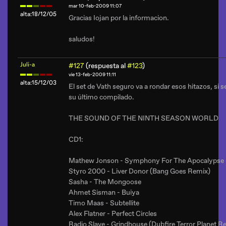
mar 10-feb-2009 11:07
alta:18/12/05
Gracias Iojan por la informacion.
saludos!
Juli-a
#127
(respuesta al
#123
)
vie 13-feb-2009 11:11
alta:15/12/03
El set de Vath seguro va a rondar esos hitazos, si s
su último compilado.
THE SOUND OF THE NINTH SEASON WORLD
CD1:
Mathew Jonson - Symphony For The Apocalypse
Styro 2000 - Liver Donor (Bang Goes Remix)
Sasha - The Mongoose
Ahmet Sisman - Buiya
Timo Maas - Subtellite
Alex Flatner - Perfect Circles
Radio Slave - Grindhouse (Dubfire Terror Planet R