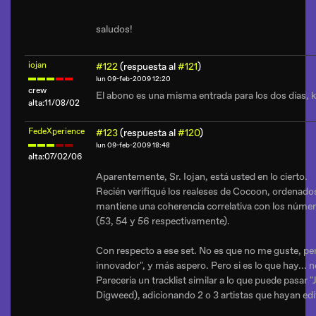
saludos!
iojan
#122
(respuesta al
#121
)
lun 09-feb-2009 12:20
crew
El abono es una misma entrada para los dos días, 
alta:11/08/02
FedeXperience
#123
(respuesta al
#120
)
lun 09-feb-2009 18:48
alta:07/02/06
Aparentemente, Sr. Iojan, está usted en lo cierto.
Recién verifiqué los realeses de Cocoon, ordenado
mantiene una coherencia correlativa con los número
(53, 54 y 56 respectivamente).
Con respecto a ese set. No es que no me guste, pe
innovador", y más aspero. Pero si es lo que hay... 
Parecería un tracklist similar a lo que puede pasar
Digweed), adicionando 2 o 3 artistas que hayan ed