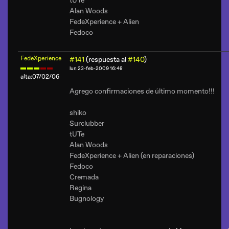
tUTe
Alan Woods
FedeXperience + Alien
Fedoco
FedeXperience
#141
(respuesta al
#140
)
lun 23-feb-2009 16:48
alta:07/02/06
Agrego confirmaciones de último momento!!!
shiko
Surclubber
tUTe
Alan Woods
FedeXperience + Alien (en reparaciones)
Fedoco
Cremada
Regina
Bugnology