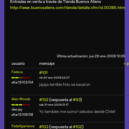
Entradas en venta a través de Tienda Buenos Aliens
http://www.buenosaliens.com/tienda/detalle.cfm/id.00386.htm
Última actualización: jue 29-ene-2009 13:05
usuario
mensaje
‹ 
ı
Fedoco
#101
vie 30-ene-2009 22:07
alta:15/03/04
jajaja terrible foto se sacaron
Alan Woods
#102
(respuesta al
#93
)
sáb 31-ene-2009 21:17
dee jay
Yo tambien me sumo! saludos desde Chile!
alta:12/09/08
FedeXperience
#103
(respuesta al
#102
)