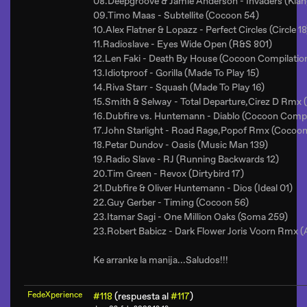
08.Deepgroove & Jamie Anderson - Invaders (Klan
09.Timo Maas - Subtellite (Cocoon 54)
10.Alex Flatner & Lopazz - Perfect Circles (Circle 18
11.Radioslave - Eyes Wide Open (R&S 801)
12.Len Faki - Death By House (Cocoon Compilatio
13.Idiotproof - Gorilla (Made To Play 15)
14.Riva Starr - Squash (Made To Play 16)
15.Smith & Selway - Total Departure,Cirez D Rmx
16.Dubfire vs. Huntemann - Diablo (Cocoon Compi
17.John Starlight - Road Rage,Popof Rmx (Cocoon
18.Petar Dundov - Oasis (Music Man 139)
19.Radio Slave - RJ (Running Backwards 12)
20.Tim Green - Revox (Dirtybird 17)
21.Dubfire & Oliver Huntemann - Dios (Ideal 01)
22.Guy Gerber - Timing (Cocoon 56)
23.Itamar Sagi - One Million Oaks (Soma 259)
23.Robert Babicz - Dark Flower Joris Voorn Rmx 
Ke arranke la manija...Saludos!!!
FedeXperience
#118
(respuesta al
#117
)