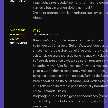
alta:11/03/04
muchachos nos queda 1 semana no mas, no organi
vamos a buscar al alien violeta no mas??
(yo no propongo organizar nada porque soy un des
Abrazo!!
Alan Woods
#135
vie 20-feb-2009 10:22
dee jay
Bueno señores,... tute tiene razon.... estamos a 
alta:12/09/08
balienigenas irán a ver al Señor Digweed, que pa
un set memorable ahay por el 6 de diciembre y vale l
asistencia de esa decena de balienigenas en Palacio
puñado de personas violetas se darán presencia el d
holandés Armin Van Buuren, según varios medios, e
galaxia....con ritmos tranceros y voladores...otro 
templo a presenciar el sonido beat/furioso de Sa
Pero nosotros los fieles, al señor Lord Sven Vath, 
reuniremos en un templo poco habitual y habilitad
unico...llamado Hipico...
Propongo que los balienigenas cocoonianos (asi se
que confluyamos todos en otro evento galactico)
asistencia.