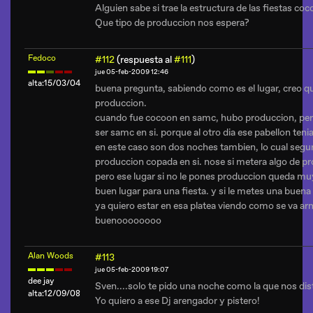
Alguien sabe si trae la estructura de las fiestas co
Que tipo de produccion nos espera?
Fedoco
#112
(respuesta al
#111
)
jue 05-feb-2009 12:46
alta:15/03/04
buena pregunta, sabiendo como es el lugar, creo q
produccion.
cuando fue cocoon en samc, hubo produccion, pero
ser samc en si. porque al otro dia ese pabellon ten
en este caso son dos noches tambien, lo cual seg
produccion copada en si. nose si metera algo de p
pero ese lugar si no le pones produccion queda mu
buen lugar para una fiesta. y si le metes una buen
ya quiero estar en esa platea viendo como se va ar
buenoooooooo
Alan Woods
#113
jue 05-feb-2009 19:07
dee jay
Sven....solo te pido una noche como la que nos dis
alta:12/09/08
Yo quiero a ese Dj arengador y pistero!