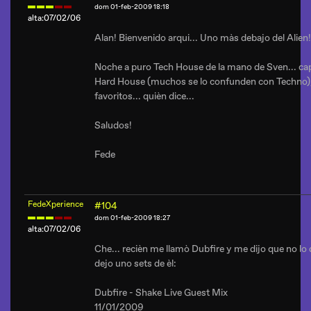
dom 01-feb-2009 18:18
alta:07/02/06
Alan! Bienvenido arqui... Uno màs debajo del Alien!
Noche a puro Tech House de la mano de Sven... cap
Hard House (muchos se lo confunden con Techno), 
favoritos... quièn dice...
Saludos!
Fede
FedeXperience
#104
dom 01-feb-2009 18:27
alta:07/02/06
Che... recièn me llamò Dubfire y me dijo que no lo
dejo uno sets de èl:
Dubfire - Shake Live Guest Mix
11/01/2009