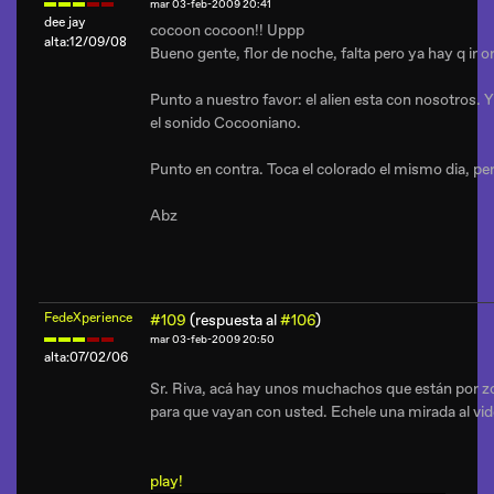
mar 03-feb-2009 20:41
dee jay
cocoon cocoon!! Uppp
alta:12/09/08
Bueno gente, flor de noche, falta pero ya hay q ir 
Punto a nuestro favor: el alien esta con nosotros. Y
el sonido Cocooniano.
Punto en contra. Toca el colorado el mismo dia, p
Abz
FedeXperience
#109
(respuesta al
#106
)
mar 03-feb-2009 20:50
alta:07/02/06
Sr. Riva, acá hay unos muchachos que están por z
para que vayan con usted. Echele una mirada al vid
play!