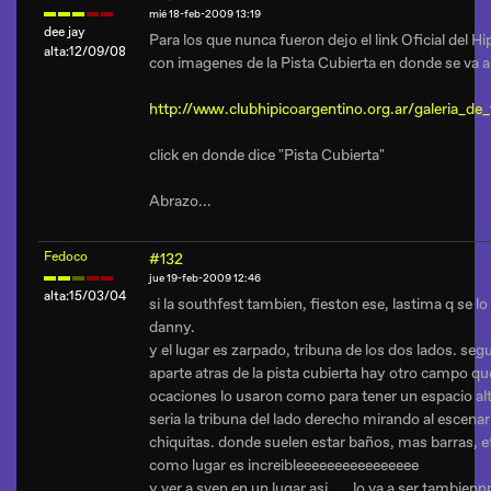
mié 18-feb-2009 13:19
dee jay
Para los que nunca fueron dejo el link Oficial del Hi
alta:12/09/08
con imagenes de la Pista Cubierta en donde se va a re
http://www.clubhipicoargentino.org.ar/galeria_de
click en donde dice "Pista Cubierta"
Abrazo...
Fedoco
#132
jue 19-feb-2009 12:46
alta:15/03/04
si la southfest tambien, fieston ese, lastima q se lo
danny.
y el lugar es zarpado, tribuna de los dos lados. se
aparte atras de la pista cubierta hay otro campo que 
ocaciones lo usaron como para tener un espacio alte
seria la tribuna del lado derecho mirando al escena
chiquitas. donde suelen estar baños, mas barras, e
como lugar es increibleeeeeeeeeeeeeeee
y ver a sven en un lugar asi..... lo va a ser tambien