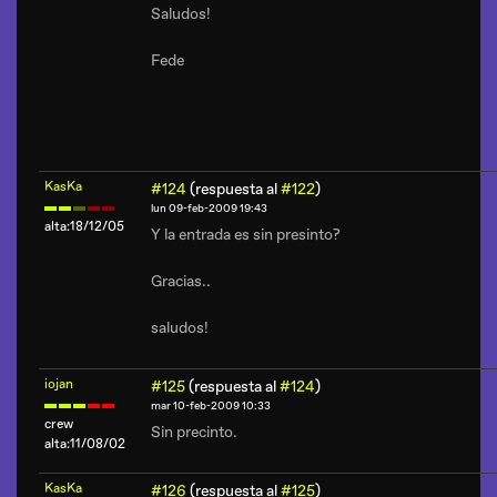
Saludos!
Fede
KasKa
#124
(respuesta al
#122
)
lun 09-feb-2009 19:43
alta:18/12/05
Y la entrada es sin presinto?
Gracias..
saludos!
iojan
#125
(respuesta al
#124
)
mar 10-feb-2009 10:33
crew
Sin precinto.
alta:11/08/02
KasKa
#126
(respuesta al
#125
)