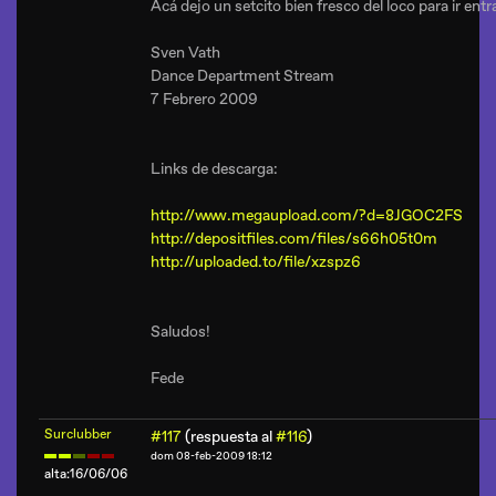
Acá dejo un setcito bien fresco del loco para ir en
Sven Vath
Dance Department Stream
7 Febrero 2009
Links de descarga:
http://www.megaupload.com/?d=8JGOC2FS
http://depositfiles.com/files/s66h05t0m
http://uploaded.to/file/xzspz6
Saludos!
Fede
Surclubber
#117
(respuesta al
#116
)
dom 08-feb-2009 18:12
alta:16/06/06