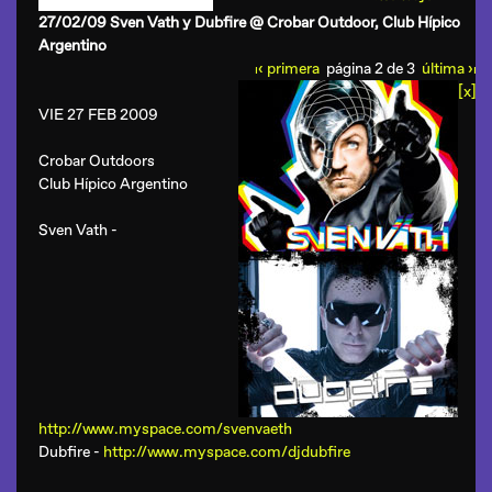
27/02/09 Sven Vath y Dubfire @ Crobar Outdoor, Club Hípico
Argentino
‹ primera
página 2 de 3
última ›
ı
ı
[x]
VIE 27 FEB 2009
Crobar Outdoors
Club Hípico Argentino
Sven Vath
-
http://www.myspace.com/svenvaeth
Dubfire
-
http://www.myspace.com/djdubfire