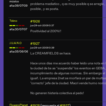
músico
problema mediatico , q es muy posible q se arregle , 
alta:06/07/09
posible , y es posta.
Tekno
#1926
jue 29-oct-2009 0:37
alta:30/07/07
Positividad al 200%!!
J.U.A.N.O
#1927
jue 29-oct-2009 0:39
alta:05/06/06
La CREAMFIELDS se hace.
Hace unos días me acuerdo haber leído una nota en 
la ciudad de bs as "suspendía" los eventos en GE
incumplimiento de algunas normas. Sin embargo el p
igual!. La empresa 2net se morfará un par de multas 
"correcto" jefe de la ciudad. Macri vende humo nomás
No generen histería colectiva al pedo!
FlowersPlanet
#1928
(respuesta al
#1927
)