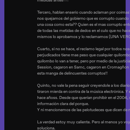
medidas antes??!
Tercero, hablan enserio cuando aclaman por coimas?
nos quejamos del gobierno que es corrupto cuand
una cosa como esta?? Quien es el mas corrupto ent
de todas las metidas de dedos en el culo que no hac
mismos lo aprobamos y lo reclamamos (UNA VE
Cuarto, si no se hace, el reclamo legal por todos n
perjudicados tiene mas peso que cualquier quilomb
quilombo lo van a tener, pero por medio de la justic
Session, cagaron en Samc, cagaron en Cromagñon 
esta manga de delincuentes corruptos!!
Quinto, no vale la pena seguir creyendole a los diari
tiraron mierda en contra de la música electrónica. Y 
hace añoss. Desde que querían prohibir en el 2004, 
información clara del porque.
Y ni mencionemos de las pelotudeces que dicen de m
La verdad estoy muy caliente. Pero al menos yo voy
soluciona.