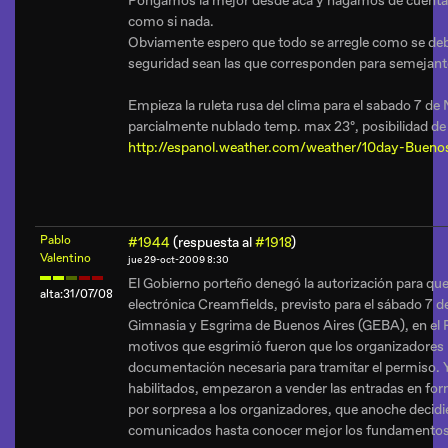
Pongamos la mejor desde aca y hagamos de cuenta 
como si nada.
Obviamente espero que todo se arregle como se deb
seguridad sean las que corresponden para semejant
Empieza la ruleta rusa del clima para el sabado 7 de 
parcialmente nublado temp. max 23º, posibilidad de 
http://espanol.weather.com/weather/10day-Bue
Pablo
#1944
(respuesta al
#1918
)
Valentino
jue 29-oct-2009 8:30
El Gobierno porteño denegó la autorización para que s
alta:31/07/08
electrónica Creamfields, previsto para el sábado 7 d
Gimnasia y Esgrima de Buenos Aires (GEBA), en el 
motivos que esgrimió fueron que los organizadores 
documentación necesaria para tramitar el permiso. Y
habilitados, empezaron a vender las entradas en fo
por sorpresa a los organizadores, que anoche decidi
comunicados hasta conocer mejor los fundamentos 