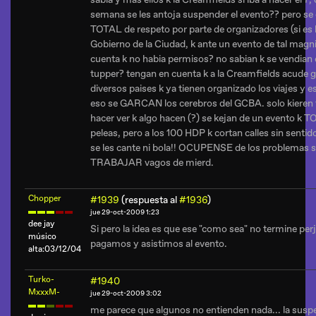
semana se les antoja suspender el evento?? pero se o
TOTAL de respeto por parte de organizadores (si es k
Gobierno de la Ciudad, k ante un evento de tal magni
cuenta k no habia permisos? no sabian k se vendian 
tupper? tengan en cuenta k a la Creamfields acude ge
diversos paises k ya tienen organizado los viajes y e
eso se GARCAN los cerebros del GCBA. solo kieren t
hacer ver k algo hacen (?) se kejan de un evento k 
peleas, pero a los 100 HDP k cortan calles sin sentido
se les cante ni bola!! OCUPENSE de los problemas s
TRABAJAR vagos de mierd.
Chopper
#1939
(respuesta al
#1936
)
jue 29-oct-2009 1:23
dee jay
Si pero la idea es que ese "como sea" no termine per
músico
pagamos y asistimos al evento.
alta:03/12/04
Turko-
#1940
MxxxM-
jue 29-oct-2009 3:02
me parece que algunos no entienden nada... la suspe