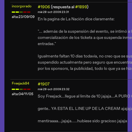
incorporado
#1906
(respuesta al
#1899
)
mié 28-oct-2009 23:31
alta:23/09/09
En la pagina de La Nación dice claramente:
"... además de la
suspensión del evento
, se intimó a
comercialización de los tickets a que suspenda inme
entradas."
Igualmente faltan 10 días todavía, no creo que se s
suspendido actualmente pero seguro que encuentra
por los sponsors, la publicidad, todo lo que ya se hiz
Freejack84
#1907
mié 28-oct-2009 23:32
alta:04/11/05
Soy Freejack...llegue al limite de 10 jajaja...A PURO
gente.. YA ESTA EL LINE UP DE LA CREAM ajajaj
mentiraaaa...jajaja.....hubiese sido gracioso jajaja