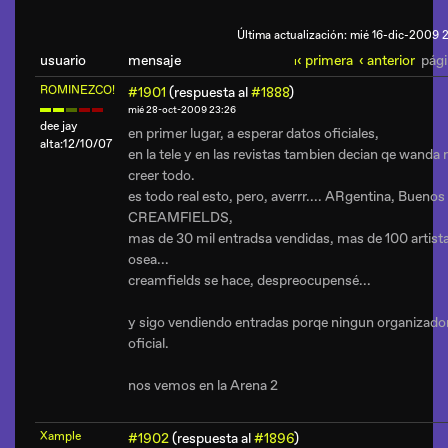
Última actualización: mié 16-dic-2009 
usuario
mensaje
‹ primera
‹ anterior
pági
ı
ROMINEZCO!
#1901
(respuesta al
#1888
)
mié 28-oct-2009 23:26
dee jay
en primer lugar, a esperar datos oficiales,
alta:12/10/07
en la tele y en las revistas tambien decian qe wanda 
creer todo.
es todo real esto, pero, averrr.... ARgentina, Bueno
CREAMFIELDS,
mas de 30 mil entradsa vendidas, mas de 100 artista
osea...
creamfields se hace, despreocupensé...
y sigo vendiendo entradas porqe ningun organizador
oficial.
nos vemos en la Arena 2
Xample
#1902
(respuesta al
#1896
)