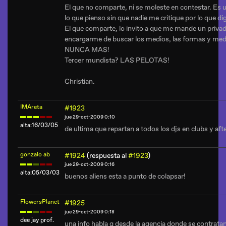
El que no comparte, ni se moleste en contestar. Es u
lo que pienso sin que nadie me critique por lo que di
El que comparte, lo invito a que me mande un priv
encargarme de buscar los medios, las formas y me
NUNCA MAS!
Tercer mundista? LAS PELOTAS!
Christian.
IMAreta
#1923
jue 29-oct-2009 0:10
alta:16/03/05
de ultima que repartan a todos los djs en clubs y aft
gonzalo ab
#1924
(respuesta al
#1923
)
jue 29-oct-2009 0:16
alta:05/03/03
buenos aliens esta a punto de colapsar!
FlowersPlanet
#1925
jue 29-oct-2009 0:18
dee jay prof.
una info habla q desde la agencia donde se contratan