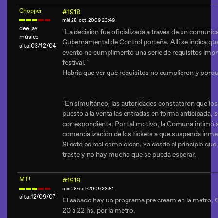
Chopper
#1918
mié 28-oct-2009 23:49
dee jay
"La decisión fue oficializada a través de un comunic
músico
Gubernamental de Control porteña. Allí se indica qu
alta:03/12/04
evento no cumplimentó una serie de requisitos impre
festival."
Habria que ver que requisitos no cumplieron y porq
"En simultáneo, las autoridades constataron que los
puesto a la venta las entradas en forma anticipada, s
correspondiente. Por tal motivo, la Comuna intimó a
comercialización de los tickets a que suspenda inme
Si esto es real como dicen, ya desde el principio qu
traste y no hay mucho que se pueda esperar
.
MT!
#1919
mié 28-oct-2009 23:51
alta:12/09/07
El sabado hay un programa pre cream en la metro, 
20 a 22 hs. por la metro.