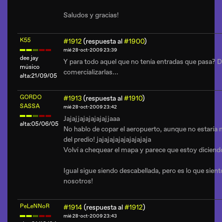
Saludos y gracias!
K55
#1912
(respuesta al
#1900
)
mié 28-oct-2009 23:39
dee jay
Y para todo aquel que no tenía entradas que pasa? Di
músico
comercializarlas...
alta:21/09/05
GORDO
#1913
(respuesta al
#1910
)
SASSA
mié 28-oct-2009 23:42
Jajajjajajajajajjaaa
alta:05/06/05
No hablo de copar el aeropuerto, aunque no estaría ma
del predio! jajajajajajajajajaja
Volví a chequear el mapa y parece que estoy diciendo
Igual sigue siendo descabellada, pero es lo que siento
nosotros!
PeLeNNoR
#1914
(respuesta al
#1912
)
mié 28-oct-2009 23:43