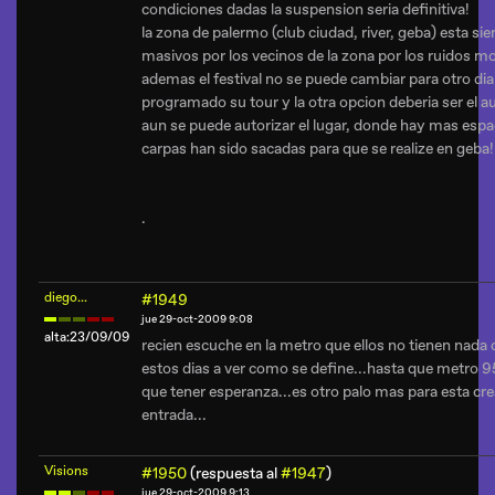
condiciones dadas la suspension seria definitiva!
la zona de palermo (club ciudad, river, geba) esta sie
masivos por los vecinos de la zona por los ruidos m
ademas el festival no se puede cambiar para otro dia
programado su tour y la otra opcion deberia ser el a
aun se puede autorizar el lugar, donde hay mas espa
carpas han sido sacadas para que se realize en geba!
.
diego...
#1949
jue 29-oct-2009 9:08
alta:23/09/09
recien escuche en la metro que ellos no tienen nada
estos dias a ver como se define...hasta que metro 95
que tener esperanza...es otro palo mas para esta cr
entrada...
Visions
#1950
(respuesta al
#1947
)
jue 29-oct-2009 9:13