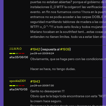
puertas no estaban abiertas? porque el gobierno de l
instalaciones 0_0 WTF la colgaron! las verificacione
evento. en fin nos fumamos como 1 hora en la puer
entramos no se podia acceder a las carpas DOBLE W
seguridad martillando tablones de madera a las col
WTF!! o_0 *-*!!! a todo esto llovia y todos mojan
Mariano tocaban en la southfest tent...estas cosas 
entienden no tienen limites. todo va a estar bien chi
J.U.A.N.O
#1942
(respuesta al
#1939
)
jue 29-oct-2009 6:24
alta:05/06/06
Obviamente, que se haga pero con las condiciones n
Hacer se hace, no tengo dudas.
spookie2301
#1943
jue 29-oct-2009 7:30
alta:04/10/05
Gente no desesperen !!!
Obvio que te la baja toda encontrarse con esta "NOTI
la cream hace seguro.