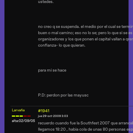
ustedes.
no creo q se suspenda. el medio por el cual se termi
buen o mal camino; eso no lo se; pero lo que si se es
organizadores y los que ponen el capital vallan a qrer 
confianza- lo que quieran.
para mi se hace
P.D: perdon por las mayusc
Larvaña
#1941
jue 29-oct-2009 3:03
alta:02/09/05
recuerdo cuando fue la Southfest 2007 que arrancab
llegamos 18:20 , habia cola de unas 80 personas esp