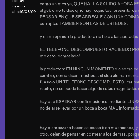
dee jay
como un mes ya, QUE HALLA SALIDO AHORA E
músico
el gobierno te dice q no hay requisitos, presenta los r
alta:16/08/09
PENSAR EN QUE SE ARREGLE CON UNA COIMA, m
corruptas TAMBIEN SON LAS DE USTEDES.
y en mi opinion la productora no hizo a las apuradas
EL TELEFONO DESCOMPUESTO HACIENDO PRO
molesto, demasiado!
la productora EN NINGUN MOMENTO dio como confi
cambio, como dicen muchos... el club aleman nunca e
fue solo UN TELEFONO DESCOMPUESTO. me parec
repito, no se puede hacer algo de estas magnitudes 
hay que ESPERAR confirmaciones mediante LINKS 
no dejarse llevar por un boca a boca MAL informado
hay q empezar a hacer las cosas bien muchachos, y n
otro. dejen de pensar en coimear a los demas, porq