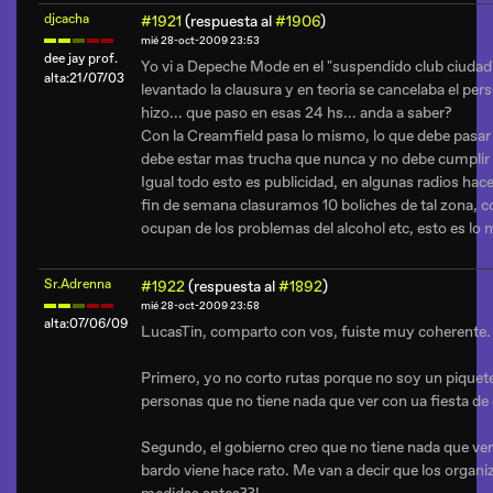
djcacha
#1921
(respuesta al
#1906
)
mié 28-oct-2009 23:53
dee jay prof.
Yo vi a Depeche Mode en el "suspendido club ciudad"
alta:21/07/03
levantado la clausura y en teoria se cancelaba el per
hizo... que paso en esas 24 hs... anda a saber?
Con la Creamfield pasa lo mismo, lo que debe pasar
debe estar mas trucha que nunca y no debe cumplir n
Igual todo esto es publicidad, en algunas radios hace
fin de semana clasuramos 10 boliches de tal zona, 
ocupan de los problemas del alcohol etc, esto es lo 
Sr.Adrenna
#1922
(respuesta al
#1892
)
mié 28-oct-2009 23:58
alta:07/06/09
LucasTin, comparto con vos, fuiste muy coherente.
Primero, yo no corto rutas porque no soy un piqueter
personas que no tiene nada que ver con ua fiesta de
Segundo, el gobierno creo que no tiene nada que ve
bardo viene hace rato. Me van a decir que los organ