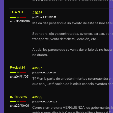
J.U.A.N.O
#1936
jue 29-oct-2009 1:11
alta:05/06/06
Me da risa pensar que un evento de este calibre se 
Sponsors, djs ya contratados, aviones, carpas, sonid
transporte, venta de tickets, locación, etc...
A uds. les parece que se van a dar el lujo de no hace
no duden.
Freejack84
#1937
jue 29-oct-2009 1:11
alta:04/11/05
T4F en la parte de entretenimientos se encuentra 
que con justificacion de la crisis cancelo eventos 
punkytrance
#1938
jue 29-oct-2009 1:22
alta:29/10/09
Como siempre una VERGUENZA los gobernantes k
sabia y mas ellos k la Creamfields si iba a hacer el 7