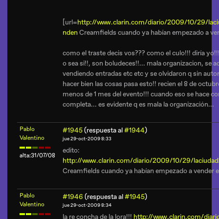
[url=
http://www.clarin.com/diario/2009/10/29/l
nden
Creamfields cuando ya habían empezado a ven
como el traste decis vos??? como el culo!!! diría yo!!
o sea si!!, son boludeces!!... mala organizacion, se 
vendiendo entradas etc etc y se olvidaron q sin autor
hacer bien las cosas pasa esto!! recien el 8 de octub
menos de 1 mes del evento!!! cuando eso se hace co
completa... es evidente q es mala la organización...
Pablo
#1945
(respuesta al
#1944
)
Valentino
jue 29-oct-2009 8:33
edito:
alta:31/07/08
http://www.clarin.com/diario/2009/10/29/laciu
Creamfields cuando ya habían empezado a vender 
Pablo
#1946
(respuesta al
#1945
)
Valentino
jue 29-oct-2009 8:34
la re concha de la lora!!!
http://www.clarin.com/diar