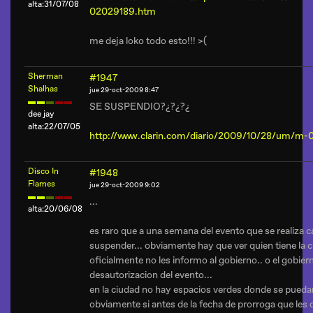
alta:31/07/08
02029189.htm
me deja loko todo esto!!! >(
Sherman
#1947
Shalhas
jue 29-oct-2009 8:47
SE SUSPENDIO?¿?¿?¿
dee jay
alta:22/07/05
http://www.clarin.com/diario/2009/10/28/um/m
Disco In
#1948
Flames
jue 29-oct-2009 9:02
...
alta:20/06/08
es raro que a una semana del evento que se realiza ca
suspender... obviamente hay que ver quien tiene la c
oficialmente no les informo al gobierno.. o el gobiern
desautorizacion del evento...
en la ciudad no hay espacios verdes donde se puedan 
obviamente si antes de la fecha de prorroga que les 