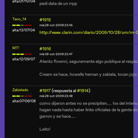
alta:01/10/04
pedi data de un rrpp
Tano_14
#1915
mié 28-oct-2009 23:45
alta:13/07/04
http://www.clarin.com/diario/2009/10/28/um/m
MT!
#1916
mié 28-oct-2009 23:47
alta:12/09/07
Atento flowmi, seguramente algo publique al respec
Cream se hace, howells hernan y zabiela, tocan jojo
Zabielado
#1917
(respuesta al
#1914
)
mié 28-oct-2009 23:48
alta:07/06/08
como dijeron antes no se precipiten.... los del interio
hagan nada hasta haber links oficiales de la gente de
garron y se hace....
Leito!