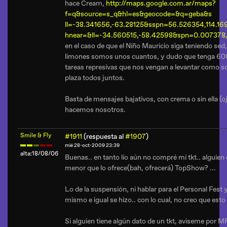
hace Cream,
http://maps.google.com.ar/maps?
f=q&source=s_q&hl=es&geocode=&q=geba&s
ll=-38.341656,-63.28125&sspn=56.526354,114.
hnear=&ll=-34.560515,-58.42598&spn=0.007378
en el caso de que el Niño Mauricio siga teniendo se
limones somos unos cuantos, y dudo que tenga 600
tareas represivas que nos vengan a levantar como so
plaza todos juntos.
Basta de mensajes bajativos, con crema o sin ella (oja
hacemos nosotros.
Smile & Fly
#1911
(respuesta al
#1907
)
mié 28-oct-2009 23:39
alta:18/08/06
Buenas.. en tanto lío aún no compré mi tkt.. alguien 
menor que lo ofrece(bah, ofrecerá) TopShow? ...
Lo de la suspensión, ni hablar para el Personal Fest 
mismo e igual se hizo.. con lo cual, no creo que esto
Si alguien tiene algún dato de un tkt, aviseme por M