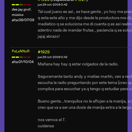
jue 29-oct-2009 0:42
dee jay prof.
Tal cual juano es asi , se hace gente , yo hoy me pr
músico
q esta este año y me dijo desde la productora me di
alta:06/07/09
mediatico q se soluciona me di cuenta q es asi real
adentro nada de mandar frutas , paciencia q se solu
jajaj abrazo!
PeLeNNoR
#1929
jue 29-oct-2009 0:42
alta:01/10/04
Mañana hay hay q estar colgados de la radio.
Seguramente tanto andy y matias martin, van a recib
escucha la radio preguntando por este tema (creo qu
complica para escuchar ya q tengo q estudiar para un
Bueno gente...tranquilos no le aflojen a la manija, 
creo que va a ser una dosis de manija extra a la larga.
nos vemos el 7.
cuidense