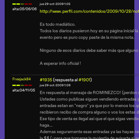
jue 29-oct-2009 1:05
alta:05/06/06
http://www.perfil.com/contenidos/2009/10/28/not
Es todo mediático.
Todos los diarios pusieron hoy en su página inicial la
evento pero es puro copy paste de la misma nota.
Ninguno de esos diarios debe saber más que alguno
A esperar info oficial !
Freejack84
#1935
(respuesta al
#1901
)
jue 29-oct-2009 1:09
alta:04/11/05
En respuesta al mensaje de ROMINEZCO! (perdon si 
Ustedes como publicas siguen vendiendo entradas p
entradas estan en "negro" ya que por lo menos los 
recibieron recibo de compra alguno o vos los estas
Ese tipo de venta es ilegal asi que el que sigas vendie
haga...
Ademas seguramente esas entradas ya las hayas rend
la $$ (¿para que tomarse la molestia de avisarte si s