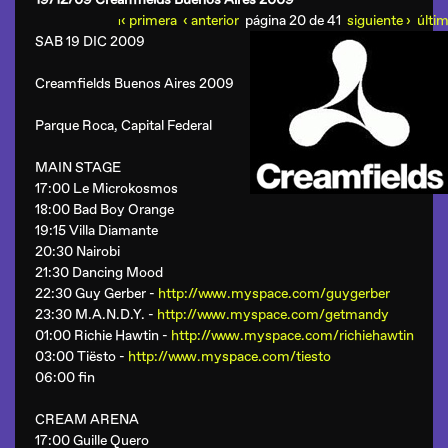
‹ primera
‹ anterior
página 20 de 41
siguiente ›
últim
ı
SAB 19 DIC 2009
Creamfields Buenos Aires 2009
Parque Roca, Capital Federal
MAIN STAGE
17:00 Le Microkosmos
18:00 Bad Boy Orange
19:15 Villa Diamante
20:30 Nairobi
21:30 Dancing Mood
22:30 Guy Gerber -
http://www.myspace.com/guygerber
23:30 M.A.N.D.Y. -
http://www.myspace.com/getmandy
01:00 Richie Hawtin -
http://www.myspace.com/richiehawtin
03:00 Tiësto -
http://www.myspace.com/tiesto
06:00 fin
CREAM ARENA
17:00 Guille Quero