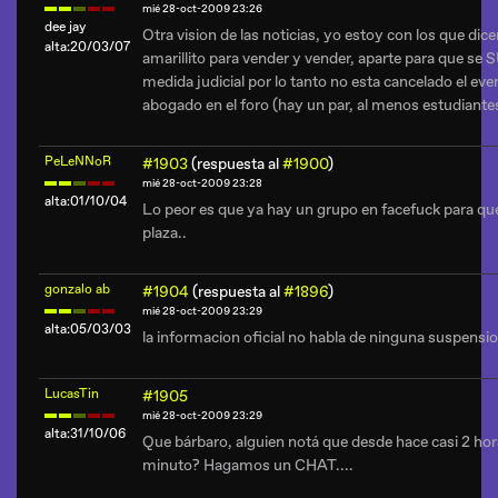
mié 28-oct-2009 23:26
dee jay
Otra vision de las noticias, yo estoy con los que dic
alta:20/03/07
amarillito para vender y vender, aparte para que s
medida judicial por lo tanto no esta cancelado el ev
abogado en el foro (hay un par, al menos estudiant
PeLeNNoR
#1903
(respuesta al
#1900
)
mié 28-oct-2009 23:28
alta:01/10/04
Lo peor es que ya hay un grupo en facefuck para que e
plaza..
gonzalo ab
#1904
(respuesta al
#1896
)
mié 28-oct-2009 23:29
alta:05/03/03
la informacion oficial no habla de ninguna suspensio
LucasTin
#1905
mié 28-oct-2009 23:29
alta:31/10/06
Que bárbaro, alguien notá que desde hace casi 2 hora
minuto? Hagamos un CHAT....