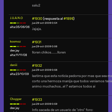
salu2
J.U.A.N.O
#1930
(respuesta al
#1898
)
jue 29-oct-2009 0:54
alta:05/06/06
Jajaja.
kosmoz
#1931
jue 29-oct-2009 0:56
dee jay
lloren chikos......lloren
alta:11/11/08
daniii
#1932
jue 29-oct-2009 0:56
alta:23/10/09
lastima que esta noticia pedorra por mas que sea me
corto una hermoza manija que todos veniamos teni
animo muchachos..el 7 estamos todos ai
Chopper
#1933
jue 29-oct-2009 0:59
dee jay
Info sacada de un usuario de "otro" foro: