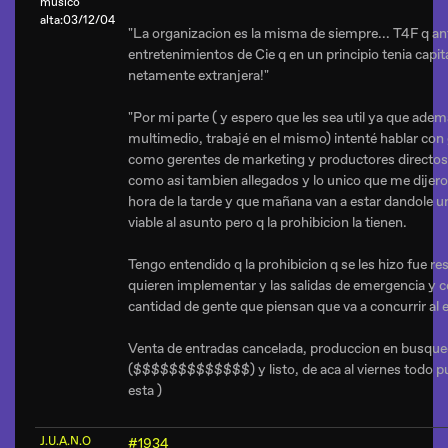
músico
alta:03/12/04
"La organizacion es la misma de siempre... T4F q ant
entretenimientos de Cie q en un principio tenia capit
netamente extranjera!"
"Por mi parte ( y espero que les sea util ya que ade
multimedio, trabajé en el mismo) intenté hablar con 
como gerentes de marketing y productores directos
como asi tambien allegados y lo unico que me dijeron
hora de la tarde y que mañana van a estar dandole 
viable al asunto pero
q la prohibicion la tienen.
Tengo entendido q la prohibicion q se les hizo fue re
quieren implementar y las salidas de emergencia y c
cantidad de gente que piensan que va a concurrir al e
Venta de entradas cancelada, produccion en busque
($$$$$$$$$$$$$) y listo, de aca al viernes todo pue
esta )
J.U.A.N.O
#1934