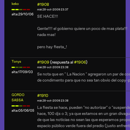
keko
#1908
mié 28-oct-2009 23:37
alta:29/10/06
SE HACE!!!
Gente!!!! el gobierno quiere un poco de mas plata!!!
nada mas!
pero hay fiesta_!
Tonys
#1909
(respuesta al
#1906
)
mié 28-oct-2009 23:38
alta:17/09/03
Se nota que en " La Nacion " agregaron un par de co
de condimento para que no sea tan obvio del copy-p
GORDO
#1910
SASSA
mié 28-oct-2009 23:38
La fiesta se hace, pueden "no autorizar" o "suspende
alta:05/06/05
hace, 100 djs o 3; ya que estamos en un gran divag
de que las noticias no sean las que esperamos propo
espacio público verde fuera del predio (justo enfrent