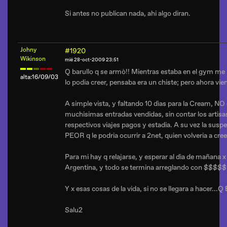
Si antes no publican nada, ahi algo diran.
Johny
#1920
Wikinson
mié 28-oct-2009 23:51
Q barullo q se armò!! Mientras estaba en el gym me
alta:16/09/03
lo podia creer, pensaba era un chiste; pero ahora vi
A simple vista, y faltando 10 dìas para la Cream, N
muchisimas entradas vendidas, sin contar los artis
respectivos viajes pagos y estadia. A su vez la suspe
PEOR q le podria ocurrir a 2net, quien volveria a cr
Para mi hay q relajarse, y esperar al dìa de mañana 
Argentina, y todo se termina arreglando con $$$$$
Y x esas cosas de la vida, si no se llegara a hacer.
Salu2