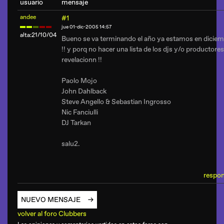
usuario
mensaje
andee
#1
jue 01-dic-2005 14:57
alta:21/10/04
Bueno se va terminando el año ya estamos en dicie
!! y porq no hacer una lista de los djs y/o productores
revelacionn !!
Paolo Mojo
John Dahlback
Steve Angello & Sebastian Ingrosso
Nic Fanciulli
DJ Tarkan
salu2.
respo
NUEVO MENSAJE
volver al foro Clubbers