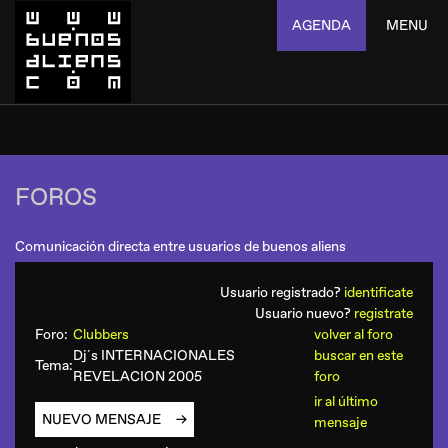
AGENDA
MENU
FOROS
Comunicación directa entre usuarios de buenos aliens
Usuario registrado?
identificate
Usuario nuevo?
registrate
Foro:
Clubbers
volver al foro
Dj´s INTERNACIONALES
buscar en este
Tema:
REVELACION 2005
foro
ir al último
NUEVO MENSAJE
mensaje