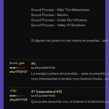
Sound Process - Killer The Mainstream
Sound Process - Mantra
Sound Process - Under My Influence
Sound Process - Valley Of Shadows
Si alguien las quiere no hay drama en pasarlas.. user
bruno_giac
#6
lun 23-jul-2007 17:33
alta:17/05/07
La verdad q estare ahi prendido....este muchachiio 
muy interesantes d verdad, muy buenos tracks...asi 
VTA1
#7
(respuesta al
#6
)
lun 23-jul-2007 19:42
alta:25/11/06
Que podes escuchar vos, si todavia ni te llamaron par