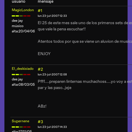
usuario
mensaje
MagicLondon
#1
lun 23-jul-2007 12:33
dee jay
El 25 de este mes sale uno de los primeros sets de 
músico
que vale la pena escuchar!!
alta:20/04/06
Atentos todos por que se viene un aluvion de music
ENJOY
El_deskisiado
#2
lun 23-jul-2007 12:58
dee jay
Pfff....preparen linternas muchachoss....yo voy a e
alta:08/03/05
par y las paso..jeje
ABz!
Supernene
#3
lun 23-jul-2007 14:33
alta:17/11/05