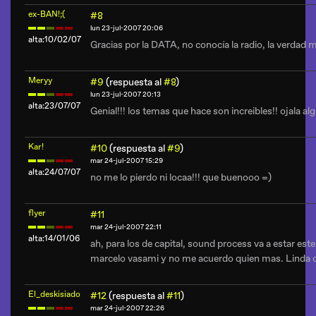
ex-BAN!;(
#8
lun 23-jul-2007 20:06
alta:10/02/07
Gracias por la DATA, no conocía la radio, la verdad
Meryy
#9
(respuesta al
#8
)
lun 23-jul-2007 20:13
alta:23/07/07
Genial!!! los temas que hace son increibles!! ojala al
Kar!
#10
(respuesta al
#9
)
mar 24-jul-2007 15:29
alta:24/07/07
no me lo pierdo ni locaa!!! que buenooo =)
flyer
#11
mar 24-jul-2007 22:11
alta:14/01/06
ah, para los de capital, sound process va a estar est
marcelo vasami y no me acuerdo quien mas. Linda 
El_deskisiado
#12
(respuesta al
#11
)
mar 24-jul-2007 22:26