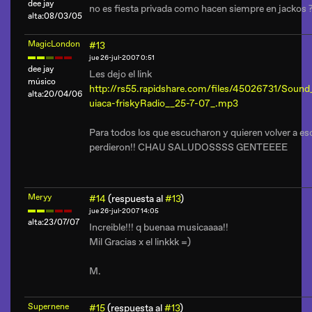
dee jay
no es fiesta privada como hacen siempre en jackos ?
alta:08/03/05
MagicLondon
#13
jue 26-jul-2007 0:51
dee jay
Les dejo el link
músico
http://rs55.rapidshare.com/files/45026731/Soun
alta:20/04/06
uiaca-friskyRadio__25-7-07_.mp3
Para todos los que escucharon y quieren volver a esc
perdieron!! CHAU SALUDOSSSS GENTEEEE
Meryy
#14
(respuesta al
#13
)
jue 26-jul-2007 14:05
alta:23/07/07
Increible!!! q buenaa musicaaaa!!
Mil Gracias x el linkkk =)
M.
Supernene
#15
(respuesta al
#13
)