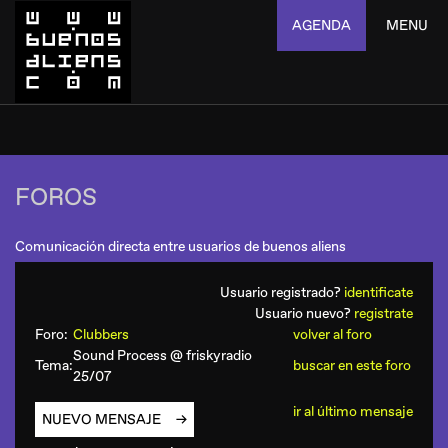
AGENDA
MENU
FOROS
Comunicación directa entre usuarios de buenos aliens
Usuario registrado?
identificate
Usuario nuevo?
registrate
Foro:
Clubbers
volver al foro
Sound Process @ friskyradio
Tema:
buscar en este foro
25/07
ir al último mensaje
NUEVO MENSAJE