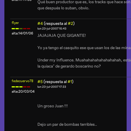
Qué buen productor que es, los tracks que hace so
que después lo suban, obvio.
flyer
#4
(respuesta al
#2
)
lun 23-jul-2007 15:43
alta:14/01/06
JAJAJAJA QUE GIGANTE!
Yo ya tengo el casquito ese que usan los de las minas 
Under my Influence. Muahahahahahahahahah, está e
la quiaca" de gerardo boscarino no?
fedecuervo78
#5
(respuesta al
#1
)
lun 23-jul-2007 17:33
alta:20/03/04
Un groso Juan !!!
Dejo un par de bombas terribles..