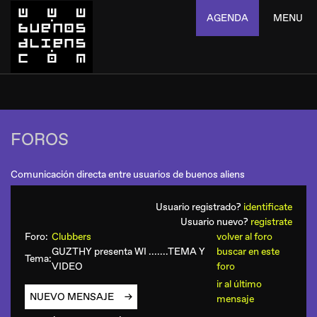
AGENDA
MENU
FOROS
Comunicación directa entre usuarios de buenos aliens
Usuario registrado?
identificate
Usuario nuevo?
registrate
Foro:
Clubbers
volver al foro
GUZTHY presenta WI .......TEMA Y
buscar en este
Tema:
VIDEO
foro
ir al último
NUEVO MENSAJE
mensaje