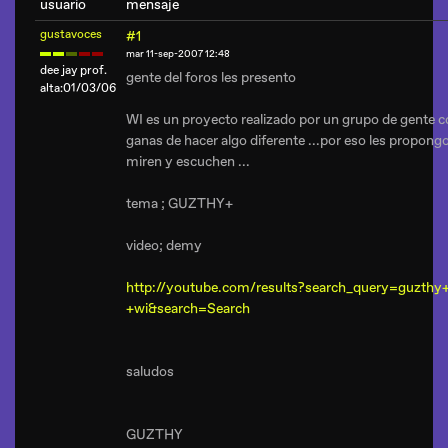
usuario
mensaje
gustavoces
#1
mar 11-sep-2007 12:48
dee jay prof.
gente del foros les presento
alta:01/03/06
WI es un proyecto realizado por un grupo de gente 
ganas de hacer algo diferente ...por eso les propong
miren y escuchen ...
tema ; GUZTHY+
video; demy
http://youtube.com/results?search_query=guzthy
+wi&search=Search
saludos
GUZTHY