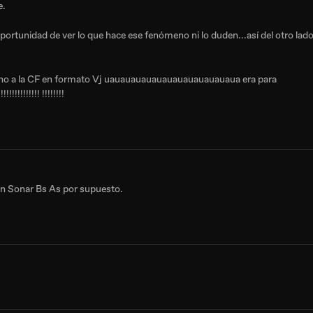
e.
 oportunidad de ver lo que hace ese fenómeno ni lo duden...así del otro lad
ino a la CF en formato Vj uauauauauauauauauauauauaua era para
!!!!!!!!!!!!!! !!!!!!!!
 en Sonar Bs As por supuesto.