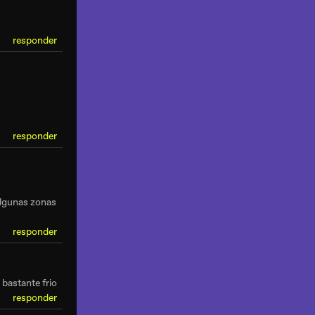
responder
responder
 algunas zonas
responder
 bastante frio
responder