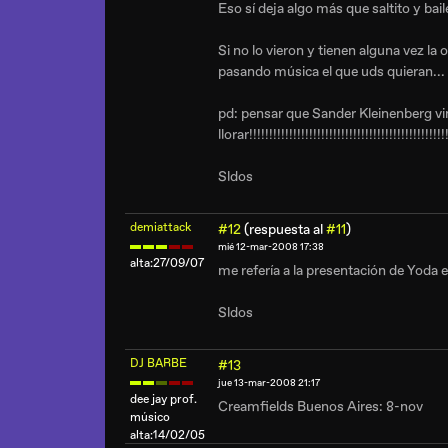
Eso sí deja algo más que saltito y bail
Si no lo vieron y tienen alguna vez la
pasando música el que uds quieran...
pd: pensar que Sander Kleinenberg v
llorar!!!!!!!!!!!!!!!!!!!!!!!!!!!!!!!!!!!!!!!!!!!!!!!!!!
Sldos
demiattack
#12
(respuesta al
#11
)
mié 12-mar-2008 17:38
alta:27/09/07
me refería a la presentación de Yoda
Sldos
DJ BARBE
#13
jue 13-mar-2008 21:17
dee jay prof.
Creamfields Buenos Aires: 8-nov
músico
alta:14/02/05