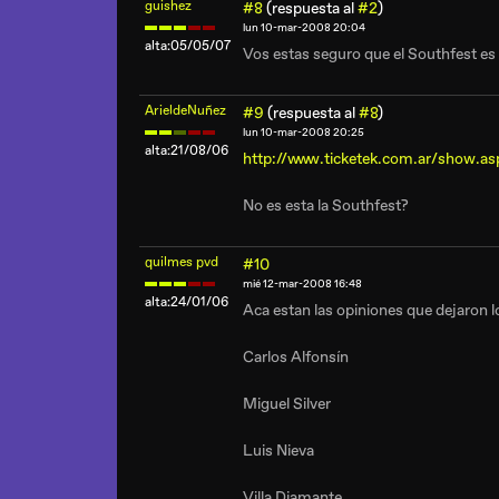
guishez
#8
(respuesta al
#2
)
lun 10-mar-2008 20:04
alta:05/05/07
Vos estas seguro que el Southfest es 
ArieldeNuñez
#9
(respuesta al
#8
)
lun 10-mar-2008 20:25
alta:21/08/06
http://www.ticketek.com.ar/show
No es esta la Southfest?
quilmes pvd
#10
mié 12-mar-2008 16:48
alta:24/01/06
Aca estan las opiniones que dejaron l
Carlos Alfonsín
Miguel Silver
Luis Nieva
Villa Diamante