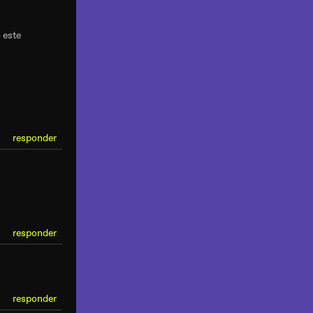
o este
responder
responder
responder