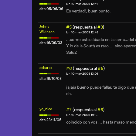
lun 10-mar-2008 12:41
alta:05/06/06
Es verdad!, buen punto.
Johny
#5
(respuesta al
#3
)
Wikinson
lun 10-mar-2008 12:43
...como este sábado en la samc...del 
alta:16/09/03
Y lo de la South es raro.....sino apar
Salu2
sebarex
#6
(respuesta al
#5
)
lun 10-mar-2008 13:01
alta:19/10/03
jajaja bueno puede fallar, te digo qu
eh.
yo_nico
#7
(respuesta al
#6
)
lun 10-mar-2008 19:55
alta:23/11/05
coincido con vos ... hasta maso menos 