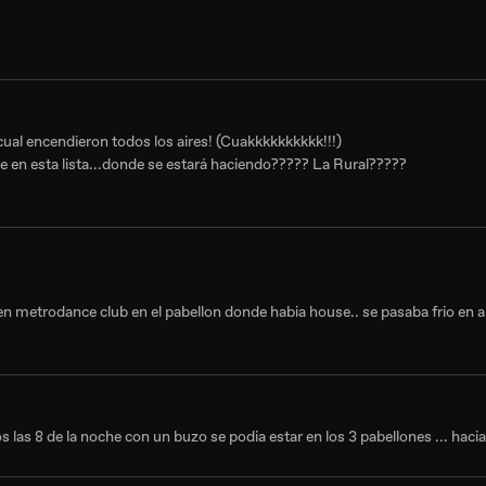
cual encendieron todos los aires! (Cuakkkkkkkkkk!!!)
ece en esta lista...donde se estará haciendo????? La Rural?????
e en metrodance club en el pabellon donde habia house.. se pasaba frio en
las 8 de la noche con un buzo se podia estar en los 3 pabellones ... hacia