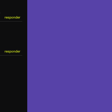
.
responder
responder