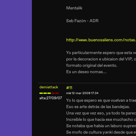
Mentalik
Seb Fazón - ADR
http://www.buenosaliens.com/nota
Yo particularmente espero que esta ve
por la decoracion e ubicaion del VIP, 
formato original del evento.
Es un deseo nomas...
demiattack
#11
mié 12-mar-2008 17:34
alta:27/09/07
Yo lo que espero es que vuelvan a traer
Eso es arte detrás de las bandejas.
Una vez que vez eso, ya todo te parece
Increíble lo que hacía ese muchacho 
Se notaba que había un laburo suprem
Se mofo de cultura yanki desde que e