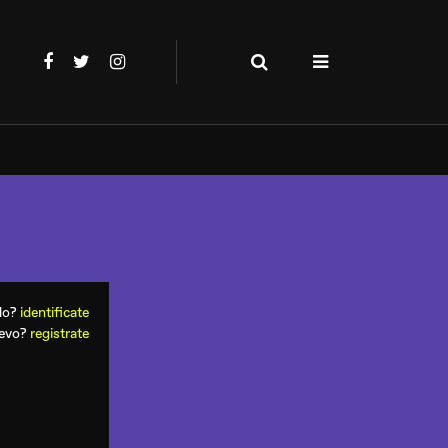
ado?
identificate
uevo?
registrate