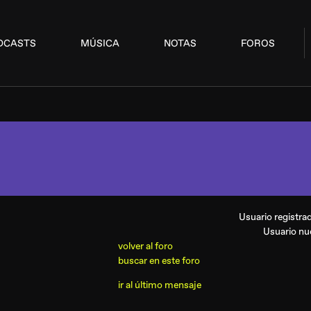
DCASTS
MÚSICA
NOTAS
FOROS
Usuario registr
Usuario n
volver al foro
buscar en este foro
ir al último mensaje