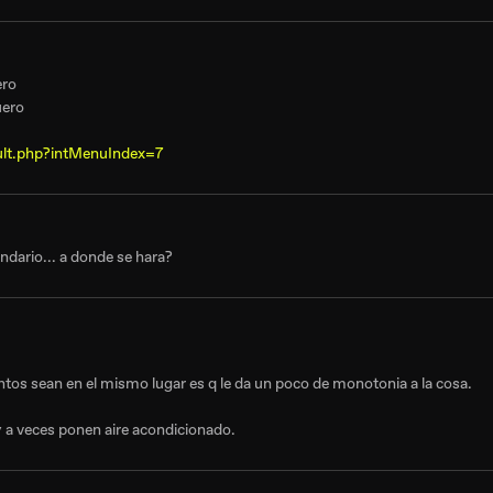
ero
uero
ult.php?intMenuIndex=7
ndario... a donde se hara?
ntos sean en el mismo lugar es q le da un poco de monotonia a la cosa.
y a veces ponen aire acondicionado.