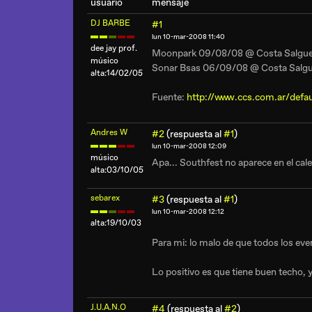
usuario
mensaje
DJ BARBE
#1
lun 10-mar-2008 11:40
dee jay prof.
Moonpark 09/08/08 @ Costa Salgu
músico
Sonar Bsas 06/09/08 @ Costa Salg
alta:14/02/05
Fuente:
http://www.ccs.com.ar/defa
Andres W
#2
(respuesta al
#1
)
lun 10-mar-2008 12:09
músico
Apa... Southfest no aparece en el cale
alta:03/10/05
sebarex
#3
(respuesta al
#1
)
lun 10-mar-2008 12:12
alta:19/10/03
Para mi: lo malo de que todos los eve
Lo positivo es que tiene buen techo, 
J.U.A.N.O
#4
(respuesta al
#2
)