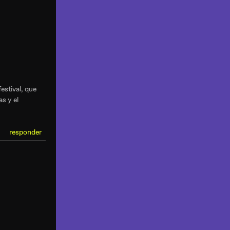
estival, que
s y el
responder