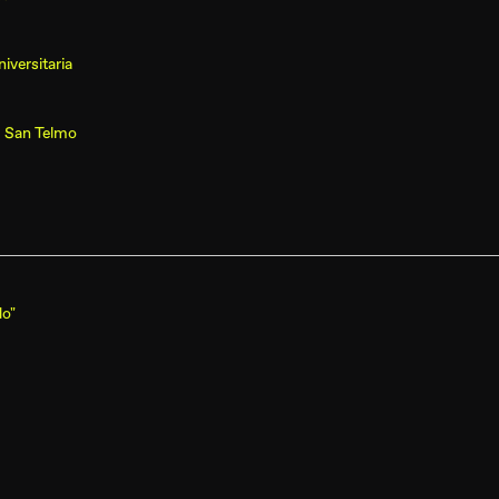
iversitaria
, San Telmo
do"