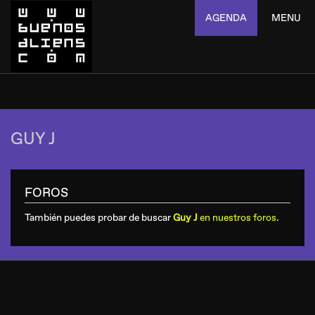
AGENDA
MENU
GUY J
FOROS
También puedes probar de buscar
Guy J
en nuestros foros
.