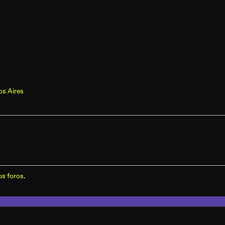
os Aires
os foros
.