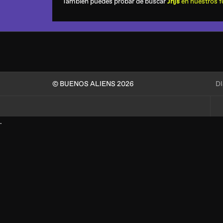
También puedes probar de buscar
Jnjs
en nuestros f
© BUENOS ALIENS 2026
D
.