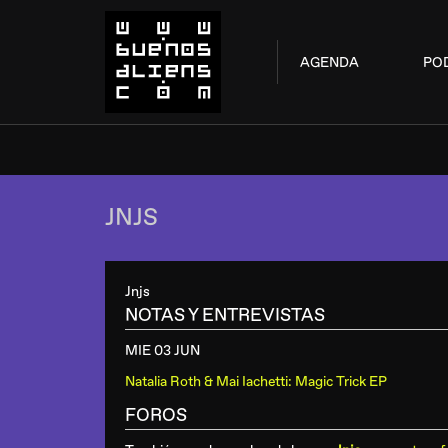
AGENDA
PO
JNJS
Jnjs
NOTAS Y ENTREVISTAS
MIE 03 JUN
Natalia Roth & Mai Iachetti: Magic Trick EP
FOROS