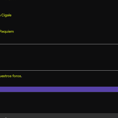
 Cigale
Requiem
uestros foros
.