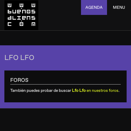
AGENDA
MENU
LFO LFO
FOROS
También puedes probar de buscar
Lfo Lfo
en nuestros foros
.