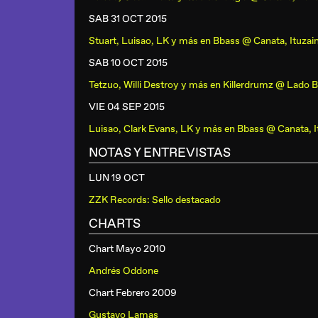
SAB 31 OCT
2015
Stuart, Luisao, LK y más
en
Bbass @ Canata, Ituzai
SAB 10 OCT
2015
Tetzuo, Willi Destroy y más
en
Killerdrumz @ Lado B
VIE 04 SEP
2015
Luisao, Clark Evans, LK y más
en
Bbass @ Canata, I
NOTAS Y ENTREVISTAS
LUN 19 OCT
ZZK Records: Sello destacado
CHARTS
Chart Mayo 2010
Andrés Oddone
Chart Febrero 2009
Gustavo Lamas