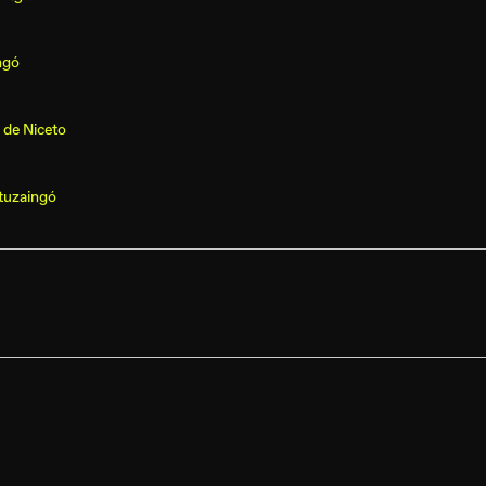
ngó
 de Niceto
tuzaingó