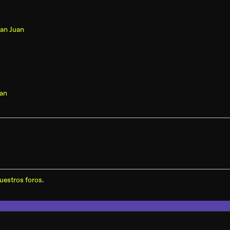
San Juan
uan
uestros foros
.