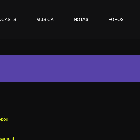
DCASTS
MÚSICA
NOTAS
FOROS
obos
asement