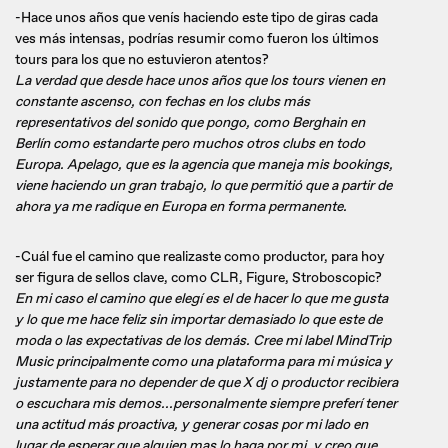
-Hace unos años que venís haciendo este tipo de giras cada
ves más intensas, podrías resumir como fueron los últimos
tours para los que no estuvieron atentos?
La verdad que desde hace unos años que los tours vienen en
constante ascenso, con fechas en los clubs más
representativos del sonido que pongo, como Berghain en
Berlín como estandarte pero muchos otros clubs en todo
Europa. Apelago, que es la agencia que maneja mis bookings,
viene haciendo un gran trabajo, lo que permitió que a partir de
ahora ya me radique en Europa en forma permanente.
-Cuál fue el camino que realizaste como productor, para hoy
ser figura de sellos clave, como CLR, Figure, Stroboscopic?
En mi caso el camino que elegí es el de hacer lo que me gusta
y lo que me hace feliz sin importar demasiado lo que este de
moda o las expectativas de los demás. Cree mi label MindTrip
Music principalmente como una plataforma para mi música y
justamente para no depender de que X dj o productor recibiera
o escuchara mis demos...personalmente siempre preferí tener
una actitud más proactiva, y generar cosas por mi lado en
lugar de esperar que alguien mas lo haga por mi, y creo que