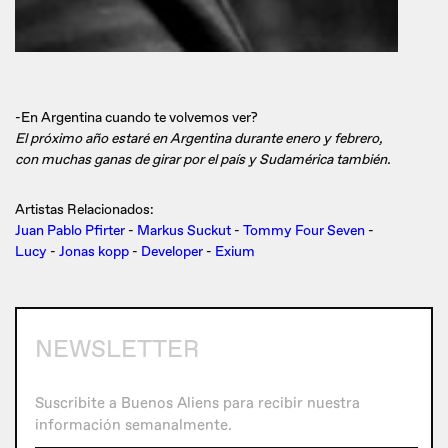
-En Argentina cuando te volvemos ver?
El próximo año estaré en Argentina durante enero y febrero,
con muchas ganas de girar por el país y Sudamérica también.
Artistas Relacionados:
Juan Pablo Pfirter
-
Markus Suckut
-
Tommy Four Seven
-
Lucy
-
Jonas kopp
-
Developer
-
Exium
NEWSLETTER
Suscribite a Buenos Aliens para recibir nuestra
información semanalmente.