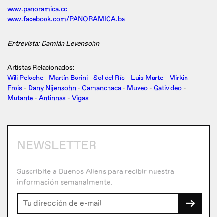
www.panoramica.cc
www.facebook.com/PANORAMICA.ba
Entrevista: Damián Levensohn
Artistas Relacionados:
Wili Peloche
-
Martín Borini
-
Sol del Río
-
Luis Marte
-
Mirkin
Frois
-
Dany Nijensohn
-
Camanchaca
-
Muveo
-
Gativideo
-
Mutante
-
Antinnas
-
Vigas
NEWSLETTER
Suscribite a Buenos Aliens para recibir nuestra
información semanalmente.
→