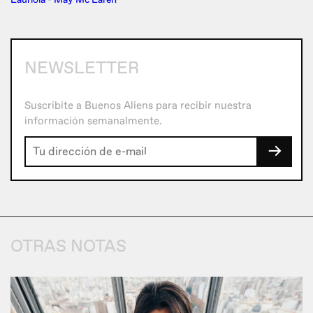
NEWSLETTER
Suscribite a Buenos Aliens para recibir nuestra
información semanalmente.
→
OTRAS NOTAS