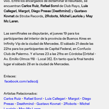
vivo. Entre los encargados de dictaminar el resultado, se
encuentran
Carlos Ruiz
,
Rafael Sorol
de Club Rayo,
Luis
Callegari
,
Margot
,
Diego Presas
(
Deathmind
) y
Gustavo
Kovnat
de Strobe Records,
2Robots
,
Michel Lauriola
y
May
Mc Laren
.
Las semifinales se disputarán, el jueves 19 para los
participantes del interior de la provincia de Buenos Aires en
Infinity Vip de la ciudad de Mercedes. El sábado 21 desde las
22hs para los participantes de Capital Federal, en Confucio
Club de Palermo. Y el lunes 23 a las 21hs en Córdoba (Orbital -
Av. Emilio Olmos 118 - Local 35). En tanto que la final tendrá
lugar el sábado 28 en la ciudad de Mercedes.
Enlaces:
facebook.com/adiscdj
Artistas Relacionados:
Carlos Ruiz
-
Rafael Sorol
-
Luis Callegari
-
Margot
-
Diego
Presas
-
Deathmind
-
Gustavo Kovnat
-
2Robots
-
Michel
Lauriola
-
May Mc Laren