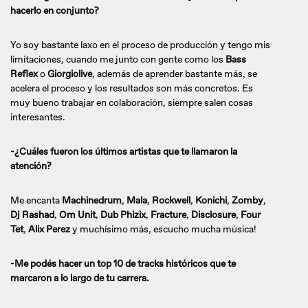
hacerlo en conjunto?
Yo soy bastante laxo en el proceso de producción y tengo mis
limitaciones, cuando me junto con gente como los
Bass
Reflex
o
Giorgiolive
, además de aprender bastante más, se
acelera el proceso y los resultados son más concretos. Es
muy bueno trabajar en colaboración, siempre salen cosas
interesantes.
-¿Cuáles fueron los últimos artistas que te llamaron la
atención?
Me encanta
Machinedrum
,
Mala
,
Rockwell
,
Konichi
,
Zomby
,
Dj Rashad
,
Om Unit
,
Dub Phizix
,
Fracture
,
Disclosure
,
Four
Tet
,
Alix Perez
y muchísimo más, escucho mucha música!
-Me podés hacer un top 10 de tracks históricos que te
marcaron a lo largo de tu carrera.