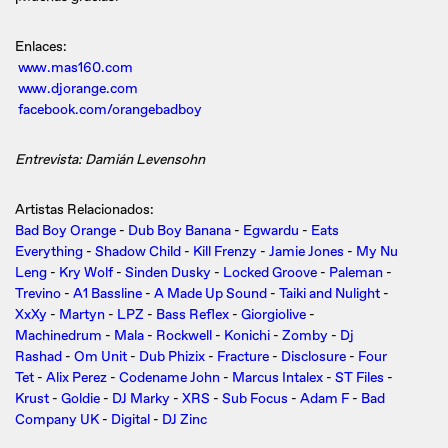
Enlaces:
www.mas160.com
www.djorange.com
facebook.com/orangebadboy
Entrevista: Damián Levensohn
Artistas Relacionados:
Bad Boy Orange
-
Dub Boy Banana
-
Egwardu
-
Eats
Everything
-
Shadow Child
-
Kill Frenzy
-
Jamie Jones
-
My Nu
Leng
-
Kry Wolf
-
Sinden Dusky
-
Locked Groove
-
Paleman
-
Trevino
-
A1 Bassline
-
A Made Up Sound
-
Taiki and Nulight
-
XxXy
-
Martyn
-
LPZ
-
Bass Reflex
-
Giorgiolive
-
Machinedrum
-
Mala
-
Rockwell
-
Konichi
-
Zomby
-
Dj
Rashad
-
Om Unit
-
Dub Phizix
-
Fracture
-
Disclosure
-
Four
Tet
-
Alix Perez
-
Codename John
-
Marcus Intalex
-
ST Files
-
Krust
-
Goldie
-
DJ Marky
-
XRS
-
Sub Focus
-
Adam F
-
Bad
Company UK
-
Digital
-
DJ Zinc