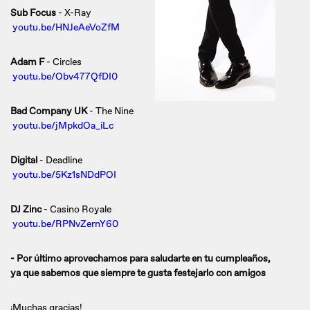
Sub Focus
- X-Ray
youtu.be/HNJeAeVoZfM
Adam F
- Circles
youtu.be/Obv477QfDI0
Bad Company UK
- The Nine
youtu.be/jMpkdOa_iLc
Digital
- Deadline
youtu.be/5Kz1sNDdPOI
DJ Zinc
- Casino Royale
youtu.be/RPNvZernY60
- Por último aprovechamos para saludarte en tu cumpleaños,
ya que sabemos que siempre te gusta festejarlo con amigos
¡Muchas gracias!