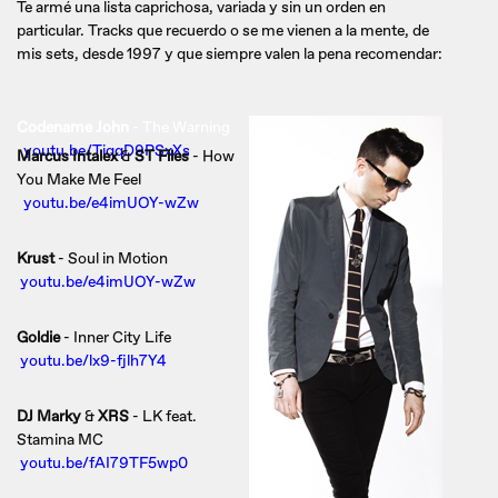
Te armé una lista caprichosa, variada y sin un orden en
particular. Tracks que recuerdo o se me vienen a la mente, de
mis sets, desde 1997 y que siempre valen la pena recomendar:
Codename John
- The Warning
youtu.be/TiqqD9PSxXs
Marcus Intalex
&
ST Files
- How
You Make Me Feel
youtu.be/e4imUOY-wZw
Krust
- Soul in Motion
youtu.be/e4imUOY-wZw
Goldie
- Inner City Life
youtu.be/lx9-fjlh7Y4
DJ Marky
&
XRS
- LK feat.
Stamina MC
youtu.be/fAI79TF5wp0