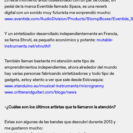
En este momento ando obsesionado con un par de cosas, un
pedal de la marca Eventide llamado Space, es una reverb
digital con un sonido muy futurista me sorprendió mucho:
www.eventide.com/AudioDivision/Products/StompBoxes/Eventide_S
Y un sintetizador desarrollado independientemente en Francia,
se llama Shruti, es pequeño económico y potente:
mutable-
instruments.net/shruthi1
También llaman bastante mi atención este tipo de
emprendimientos independientes, ahora alrededor del mundo
hay varias personas fabricando sintetizadores y todo tipo de
gadgets, estoy atento a ver que sale desde Eslovaquia:
www.standuino.eu/musical-instruments/microgranny
www.critterandguitari.com/blogs/news
-¿Cuáles son los últimos artistas que te llamaron la atención?
Estas son algunas de las bandas que descubrí durante 2013 y
me gustaron mucho: