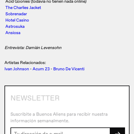
Acid Goonies (todavia no tienen nada online)
The Charlies Jacket
Sobrenadar
Hotel Casino
Astrosuka
Ansiosa
Entrevista: Damián Levensohn
Artistas Relacionados:
Ivan Johnson
-
Acum 23
-
Bruno De Vicenti
NEWSLETTER
Suscribite a Buenos Aliens para recibir nuestra
información semanalmente.