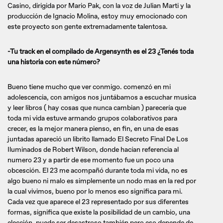
Casino, dirigida por Mario Pak, con la voz de Julian Marti y la
producción de Ignacio Molina, estoy muy emocionado con
este proyecto son gente extremadamente talentosa.
-Tu track en el compilado de Argensynth es el 23 ¿Tenés toda
una historia con este número?
Bueno tiene mucho que ver conmigo. comenzó en mi
adolescencia, con amigos nos juntábamos a escuchar musica
y leer libros ( hay cosas que nunca cambian ) parecería que
toda mi vida estuve armando grupos colaborativos para
crecer, es la mejor manera pienso, en fin, en una de esas
juntadas apareció un librito llamado El Secreto Final De Los
Iluminados de Robert Wilson, donde hacían referencia al
numero 23 y a partir de ese momento fue un poco una
obcesción. El 23 me acompañó durante toda mi vida, no es
algo bueno ni malo es simplemente un nodo mas en la red por
la cual vivimos, bueno por lo menos eso significa para mi.
Cada vez que aparece el 23 representado por sus diferentes
formas, significa que existe la posibilidad de un cambio, una
elección, puede ser desastroso también pero eso depende de