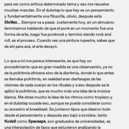
para ver como enfoca determinado tema y eso me resuelve
muchas mezclas. En el dubstep lo que hay es un pensamiento
y fundamentalmente una filosofía, obvio, después esta
Skrillex
... Siempre va a pasar. Justamente hoy, en un almuerzo
termínamos hablando de que el punk en un momento fue una
forma de arte, luego fue punkrock y terminó siendo rock and
roll, es el proceso. Cuando ves una pintura rupestre, sabes que
de ahí para acá, el arte decayó.
Lo que a mi me parece interesante, es que hay un
procedimiento que en gran medida es una observación, ya no
de la poliritmia africana sino de la disritmia, donde lo que antes
se llamaba poliritmia, en realidad eran desfasajes de las
visiones de cada cuerpo en los rituales y a eso después se le
aplicó la poliritmia, que es mucho más una idea de la música
blanca. Me atrae mucho la idea de los ritmos como tropiezo y
en el dubstep sucede eso, aunque se pueda considerar como
su ancestro al breakbeat. Se juntaron tipos que idearon todo
desde el pensamiento y después eso bajó a sonidos, tanto
Kode9
como
Spaceape
, son graduados de universidades, es
una interpolación de tipos que estuvieron analizando la