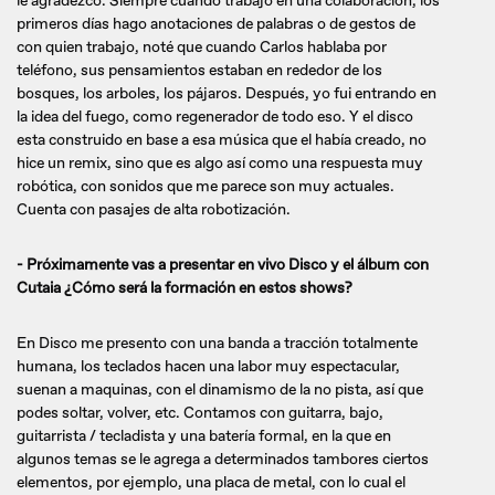
le agradezco. Siempre cuando trabajo en una colaboración, los
primeros días hago anotaciones de palabras o de gestos de
con quien trabajo, noté que cuando Carlos hablaba por
teléfono, sus pensamientos estaban en rededor de los
bosques, los arboles, los pájaros. Después, yo fui entrando en
la idea del fuego, como regenerador de todo eso. Y el disco
esta construido en base a esa música que el había creado, no
hice un remix, sino que es algo así como una respuesta muy
robótica, con sonidos que me parece son muy actuales.
Cuenta con pasajes de alta robotización.
- Próximamente vas a presentar en vivo Disco y el álbum con
Cutaia ¿Cómo será la formación en estos shows?
En Disco me presento con una banda a tracción totalmente
humana, los teclados hacen una labor muy espectacular,
suenan a maquinas, con el dinamismo de la no pista, así que
podes soltar, volver, etc. Contamos con guitarra, bajo,
guitarrista / tecladista y una batería formal, en la que en
algunos temas se le agrega a determinados tambores ciertos
elementos, por ejemplo, una placa de metal, con lo cual el