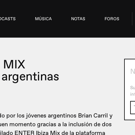
DCASTS
MÚSICA
NOTAS
FOROS
 MIX
N
 argentinas
Su
in
 por los jóvenes argentinos Brian Carril y
uen momento gracias a la inclusión de dos
ilado ENTER Ibiza Mix de la plataforma