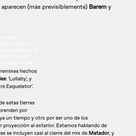
 aparecen (más previsiblemente)
Barem
y
porada del
 cuatro pistas en la
ncargan de cada uno de
onia
de la visión
ew Hawtin
del mix
s remixes hechos
les
: 'Lullaby', y
urs Esqueletor'.
e estas tierras
rprenden por
ya un tiempo y otro por ser uno de los
 proyección al exterior. Estamos hablando de
se se incluyen casi al cierre del mix de
Matador
, y