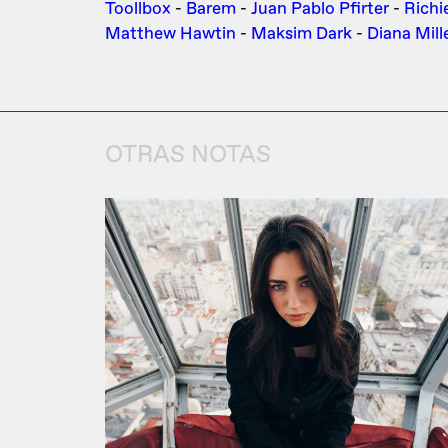
Toollbox
-
Barem
-
Juan Pablo Pfirter
-
Richi
Matthew Hawtin
-
Maksim Dark
-
Diana Mill
OTRAS NOTAS