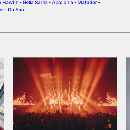
e Hawtin
-
Bella Sarris
-
Apollonia
-
Matador
-
es
-
Du Sant