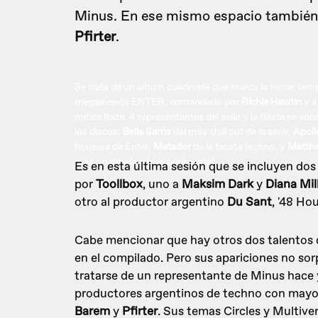
Minus. En ese mismo espacio también
Pfirter
.
Se trata de un álbum cuádruple que marca la tercer tem
megaevento ENTER, comandado por
Richie Hawtin
y a
mítica Ibiza. 4 representantes del sello y la fiesta se e
los discos.
Bella Sarris
del más chill out de la serie,
Apoll
housera de Enter,
Matador
de la faceta techno, y
Matth
más orientado a lo experimental.
Es en esta última sesión que se incluyen do
por
Toollbox
, uno a
Maksim Dark
y
Diana Mil
otro al productor argentino
Du Sant
, '48 Ho
Cabe mencionar que hay otros dos talentos d
en el compilado. Pero sus apariciones no so
tratarse de un representante de Minus hace 
productores argentinos de techno con mayor
Barem
y
Pfirter
. Sus temas Circles y Multiver