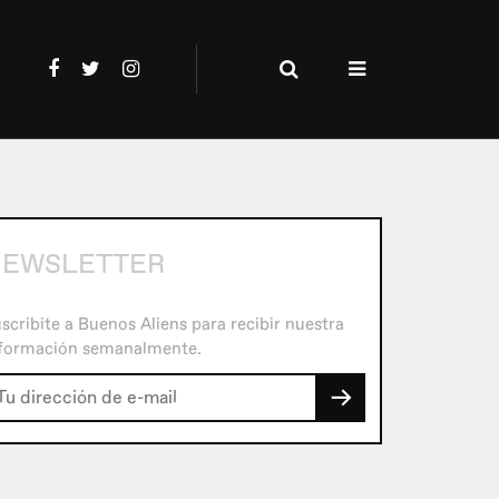
EWSLETTER
scribite a Buenos Aliens para recibir nuestra
formación semanalmente.
→