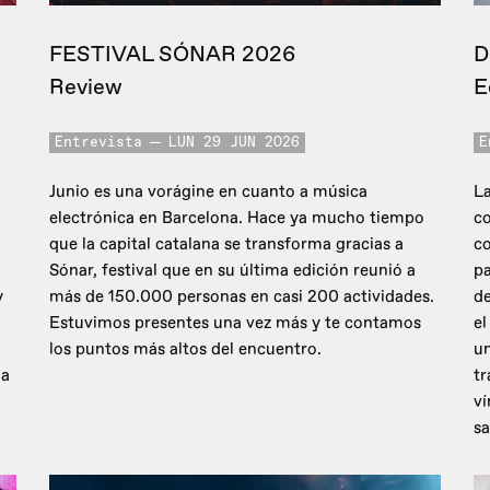
FESTIVAL SÓNAR 2026
D
Review
E
Entrevista
LUN 29 JUN 2026
E
Junio es una vorágine en cuanto a música
La
electrónica en Barcelona. Hace ya mucho tiempo
co
que la capital catalana se transforma gracias a
c
Sónar, festival que en su última edición reunió a
pa
y
más de 150.000 personas en casi 200 actividades.
de
Estuvimos presentes una vez más y te contamos
el
los puntos más altos del encuentro.
un
 a
tr
ví
sa