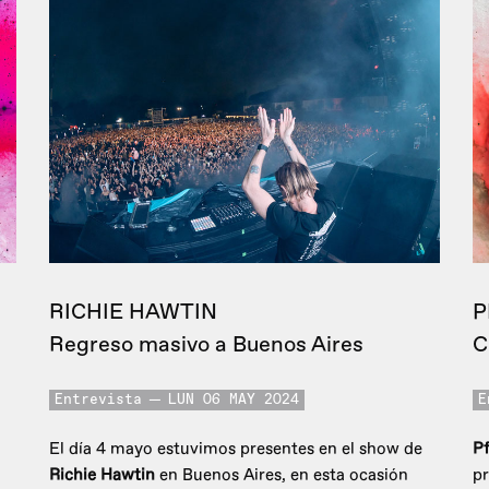
RICHIE HAWTIN
P
Regreso masivo a Buenos Aires
C
Entrevista
LUN 06 MAY 2024
E
El día 4 mayo estuvimos presentes en el show de
Pf
Richie Hawtin
en Buenos Aires, en esta ocasión
pr