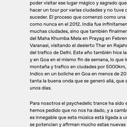
poder visitar ese lugar mágico y sagrado que 
hacer un tour por varias ciudades y no tuve
suceder. El proceso que comenzó como una t
como nunca en el 2012. India fue infinitame
muchas ciudades, sino que también finalmen
del Maha Khumba Mela en Prayag en Febrer
Varanasi, visitando el desierto Thar en Rajahs
del trafico de Delhi. Este año también hice l
y en Goa en el mismo fin de semana, lo que in
montaña y trafico en ciudades por 5000km, d
Indico en un boliche en Goa en menos de 20 h
tanta la buena onda que se generó allá, que a
unos días.
Para nosotros el psychedelic trance ha sido 
hemos pedido que no nos ha dado, y a cambio
es innegable que esta música está ligada a un 
se potencian y afirman mucho estas nuevas id