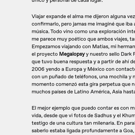
único y personal de cada lugar.
Viajar expande el alma me dijeron alguna ve
confirmarlo, pero jamas me imaginé que iba 
música. Todo vino como una exploración inte
me parece muy poético que ambos viajes, tant
Empezamos viajando con Matias, mi hermano
el proyecto
Megalopsy
y nuestro sello Dark 
que tuvo buena respuesta y a partir de ahí de 
2006 yendo a Europa y México con contactos
con un puñado de teléfonos, una mochila y 
momento comenzó esta gira perpetua que no
muchos países de Latino América, Asia hasta
El mejor ejemplo que puedo contar es con mis
vida, desde que vi fotos de Sadhus y el Khum
testigo de una cultura tan milenaria. En para
saberlo estaba ligada profundamente a Goa, 