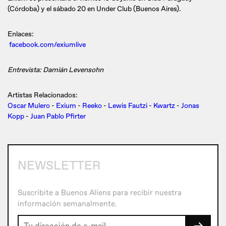
(Córdoba) y el sábado 20 en Under Club (Buenos Aires).
Enlaces:
facebook.com/exiumlive
Entrevista: Damián Levensohn
Artistas Relacionados:
Oscar Mulero
-
Exium
-
Reeko
-
Lewis Fautzi
-
Kwartz
-
Jonas
Kopp
-
Juan Pablo Pfirter
NEWSLETTER
Suscribite a Buenos Aliens para recibir nuestra
información semanalmente.