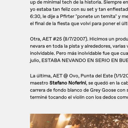
up de mínimal tech de la historia. Siempre en
yo estaba tan feliz con su set y tan enfiesta
6:30, le dije a Pfirter "ponete un temita" y m
el final de la fiesta que volví para poner el ú
Otra, AET #25 (8/7/2007). Hicimos un produ
nevara en toda la pista y alrededores, varias
inolvidable. Pero más inolvidable fue que cua
julio, ESTABA NEVANDO EN SERIO EN BUEN
La última, AET @ Ovo, Punta del Este (1/1/2
maestro
Stefano Noferini
, se quedó en la c
carrera de fondo blanco de Grey Goose con 
terminé tocando el violín con los dedos como g