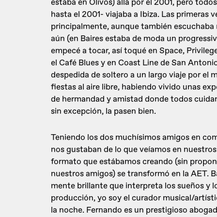
estaba en Olivos) allá por el 2001, pero tod
hasta el 2001- viajaba a Ibiza. Las primeras v
principalmente, aunque también escuchaba m
aún (en Baires estaba de moda un progressive
empecé a tocar, así toqué en Space, Privilege
el Café Blues y en Coast Line de San Antonio
despedida de soltero a un largo viaje por el
fiestas al aire libre, habiendo vivido unas 
de hermandad y amistad donde todos cuidan 
sin excepción, la pasen bien.
Teniendo los dos muchísimos amigos en común
nos gustaban de lo que veíamos en nuestros
formato que estábamos creando (sin proponé
nuestros amigos) se transformó en la AET. Bás
mente brillante que interpreta los sueños y l
producción, yo soy el curador musical/artíst
la noche. Fernando es un prestigioso abogado 