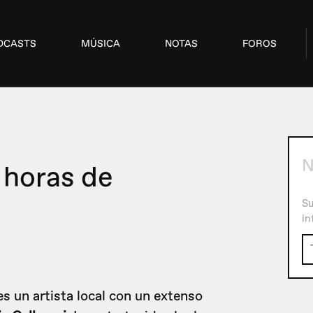
DCASTS
MÚSICA
NOTAS
FOROS
N
 horas de
Su
in
s un artista local con un extenso