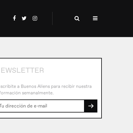
EWSLETTER
scribite a Buenos Aliens para recibir nuestra
formación semanalmente.
→