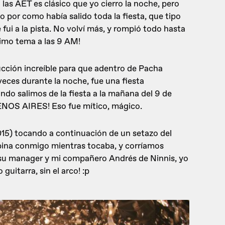
 las AET es clásico que yo cierro la noche, pero
do por como había salido toda la fiesta, que tipo
e fui a la pista. No volví más, y rompió todo hasta
ltimo tema a las 9 AM!
cción increíble para que adentro de Pacha
 veces durante la noche, fue una fiesta
ndo salimos de la fiesta a la mañana del 9 de
OS AIRES! Eso fue mítico, mágico.
015) tocando a continuación de un setazo del
abina conmigo mientras tocaba, y corríamos
su manager y mi compañero Andrés de Ninnis, yo
uitarra, sin el arco! :p