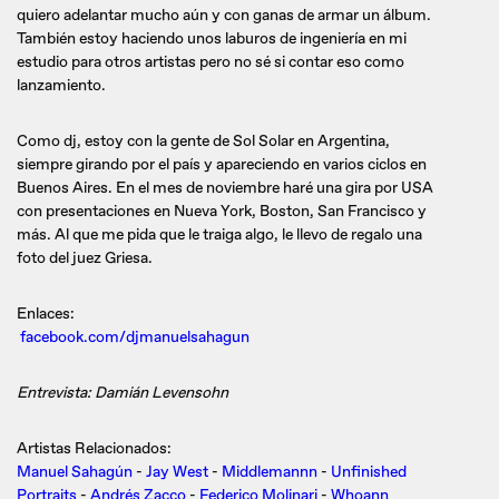
quiero adelantar mucho aún y con ganas de armar un álbum.
También estoy haciendo unos laburos de ingeniería en mi
estudio para otros artistas pero no sé si contar eso como
lanzamiento.
Como dj, estoy con la gente de Sol Solar en Argentina,
siempre girando por el país y apareciendo en varios ciclos en
Buenos Aires. En el mes de noviembre haré una gira por USA
con presentaciones en Nueva York, Boston, San Francisco y
más. Al que me pida que le traiga algo, le llevo de regalo una
foto del juez Griesa.
Enlaces:
facebook.com/djmanuelsahagun
Entrevista: Damián Levensohn
Artistas Relacionados:
Manuel Sahagún
-
Jay West
-
Middlemannn
-
Unfinished
Portraits
-
Andrés Zacco
-
Federico Molinari
-
Whoann