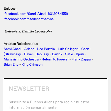
Enlaces:
facebook.com/Sami-Abadi-8013064559
facebook.com/escucharmamba
Entrevista: Damián Levensohn
Artistas Relacionados:
Sami Abadi
-
Ariana
-
Leo Portela
-
Luis Callegari
-
Caen
-
(Stravinsky
-
Ravel
-
Debussy
-
Bartok
-
Satie
-
Bjork
-
Mahavishno Orchestra
-
Return to Forever
-
Frank Zappa
-
Brian Eno
-
King Crimson
NEWSLETTER
Suscribite a Buenos Aliens para recibir nuestra
información semanalmente.