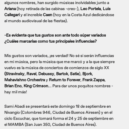
algunos nombres, han surgido músicas inolvidables junto a
Ariana
(hoy retirada de las cabinas -creo-),
Leo Portela
,
Luis
Callegari
y el increíble
Caen
(hoy en la Costa Azul dedicándose
al mundo audiovisual de las fiestas).
-Es evidente que tus gustos son ante todo súper variados
¿Cuáles marcarias como tus principales influencias?
Mis gustos son variados, ¡es verdad! No sé si serán influencias
en mi música, pero la música que me marcó y a la que siempre
vuelvo es la música de conciertos de comienzos de siglo XX
(Stravinsky
,
Ravel
,
Debussy
,
Bartok
,
Satie
),
Bjork
,
Mahavishno Orchestra
y
Return to Forever
,
Frank Zappa
,
Brian Eno
,
King Crimson
... Para dar unos poquitos nombres -
hay mil más!
Sami Abadi se presentará este domingo 18 de septiembre en
Nivangio (Colombres 946, Ciudad de Buenos Airesen) y en el
ciclo Escuchar, que tomará forma el 24 y 25 de septiembre en
el MAMBA (San Juan 350, Ciudad de Buenos Aires).