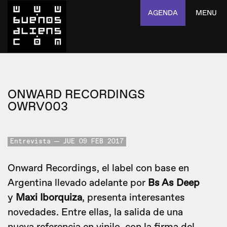
AGENDA
MENU
ONWARD RECORDINGS
OWRV003
Entrevista
JUE 09 FEB 2017
Onward Recordings, el label con base en
Argentina llevado adelante por
Bs As Deep
y
Maxi Iborquiza
, presenta interesantes
novedades. Entre ellas, la salida de una