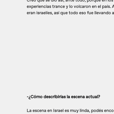
Creo que se dio así, ante todo, porque en lo
experiencias trance y lo volcaron en el país.
eran israelíes, así que todo eso fue llevan
-¿Cómo describirías la escena actual?
La escena en Israel es muy linda, podés enc