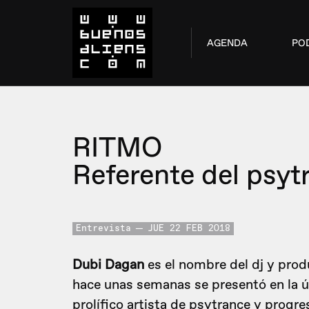
AGENDA
PO
RITMO
Referente del psytr
Entrevista
JUE 22 FEB 2018
Dubi Dagan
es el nombre del dj y prod
hace unas semanas se presentó en la 
prolífico artista de psytrance y prog