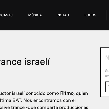
DCASTS
MÚSICA
NOTAS
FOROS
ance israelí
Su
in
uctor israelí conocido como
Ritmo
, quien
última BAT. Nos encontramos con el
ressive trance -que comparte producciones