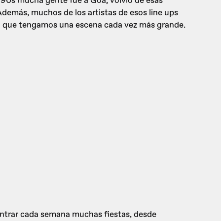
s 90s mucha gente fue a Goa, volvió de esas
 Además, muchos de los artistas de esos line ups
do a que tengamos una escena cada vez más grande.
ontrar cada semana muchas fiestas, desde