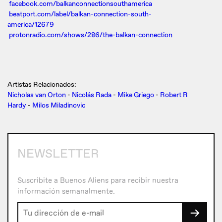
facebook.com/balkanconnectionsouthamerica
beatport.com/label/balkan-connection-south-
america/12679
protonradio.com/shows/286/the-balkan-connection
Artistas Relacionados:
Nicholas van Orton
-
Nicolás Rada
-
Mike Griego
-
Robert R
Hardy
-
Milos Miladinovic
NEWSLETTER
Suscribite a Buenos Aliens para recibir nuestra
información semanalmente.
→