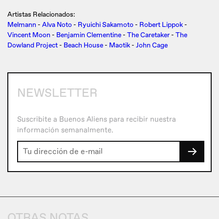
Artistas Relacionados:
Melmann
-
Alva Noto
-
Ryuichi Sakamoto
-
Robert Lippok
-
Vincent Moon
-
Benjamin Clementine
-
The Caretaker
-
The
Dowland Project
-
Beach House
-
Maotik
-
John Cage
NEWSLETTER
Suscribite a Buenos Aliens para recibir nuestra
información semanalmente.
→
OTRAS NOTAS