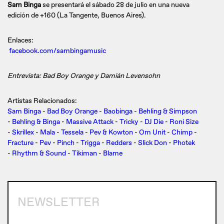
Sam Binga
se presentará el sábado 28 de julio en una nueva
edición de +160 (La Tangente, Buenos Aires).
Enlaces:
facebook.com/sambingamusic
Entrevista: Bad Boy Orange y Damián Levensohn
Artistas Relacionados:
Sam Binga
-
Bad Boy Orange
-
Baobinga
-
Behling & Simpson
-
Behling & Binga
-
Massive Attack
-
Tricky
-
DJ Die
-
Roni Size
-
Skrillex
-
Mala
-
Tessela
-
Pev & Kowton
-
Om Unit
-
Chimp
-
Fracture
-
Pev
-
Pinch
-
Trigga
-
Redders
-
Slick Don
-
Photek
-
Rhythm & Sound
-
Tikiman
-
Blame
NEWSLETTER