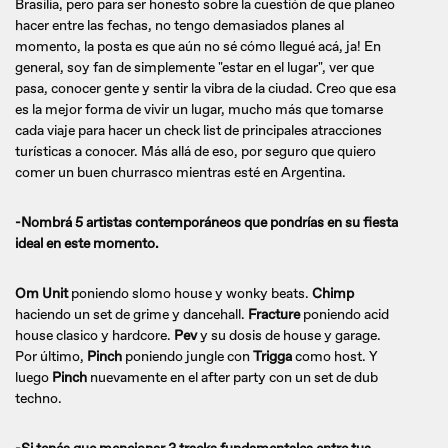
Brasilia, pero para ser honesto sobre la cuestión de que planeo
hacer entre las fechas, no tengo demasiados planes al
momento, la posta es que aún no sé cómo llegué acá, ja! En
general, soy fan de simplemente "estar en el lugar", ver que
pasa, conocer gente y sentir la vibra de la ciudad. Creo que esa
es la mejor forma de vivir un lugar, mucho más que tomarse
cada viaje para hacer un check list de principales atracciones
turísticas a conocer. Más allá de eso, por seguro que quiero
comer un buen churrasco mientras esté en Argentina.
-Nombrá 5 artistas contemporáneos que pondrías en su fiesta
ideal en este momento.
Om Unit
poniendo slomo house y wonky beats.
Chimp
haciendo un set de grime y dancehall.
Fracture
poniendo acid
house clasico y hardcore.
Pev
y su dosis de house y garage.
Por último,
Pinch
poniendo jungle con
Trigga
como host. Y
luego
Pinch
nuevamente en el after party con un set de dub
techno.