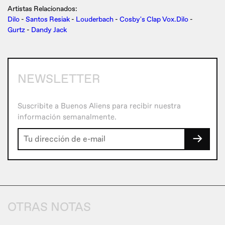
Artistas Relacionados:
Dilo
-
Santos Resiak
-
Louderbach
-
Cosby's Clap Vox.Dilo
-
Gurtz
-
Dandy Jack
NEWSLETTER
Suscribite a Buenos Aliens para recibir nuestra
información semanalmente.
→
OTRAS NOTAS