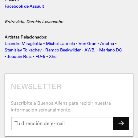
Facebook de Assault
Entrevista: Damián Levensohn
Artistas Relacionados:
Leandro Miragliotta
-
Michel Lauriola
-
Von Gran
-
Anetha
-
Stanislav Tolkachev
-
Remco Beekwilder
-
AWB.
-
Mariano DC
-
Joaquin Ruiz
-
FU-5
-
Xhei
NEWSLETTER
Suscribite a Buenos Aliens para recibir nuestra
información semanalmente.
→